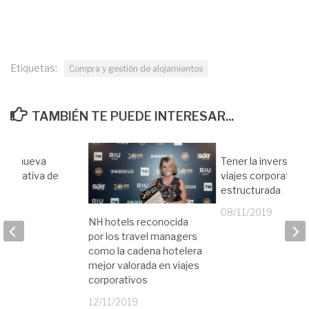
Etiquetas:
Compra y gestión de alojamientos
TAMBIÉN TE PUEDE INTERESAR...
ert, nueva
Tener la inversión 
corporativa de
viajes corporativos
teles
estructurada
19
08/11/2019
NH hotels reconocida
por los travel managers
como la cadena hotelera
mejor valorada en viajes
corporativos
12/11/2019