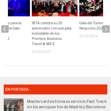
arado para la
IBTA celebra su 35
Gala del Turismo d
ón de la Gala
aniversario con una gala
Negocios 2024
mo de
inolvidable de los
25/11/2024
 2022
Premios Business
Travel & MICE
22
27/10/2025
EN PORTADA
Mastercard estrena su servicio Fast Track
en los aeropuertos de Madrid y Barcelona