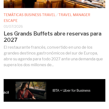
TEMÁTICAS BUSINESS TRAVEL
/
TRAVEL MANAGER
ESCAPE
01/07/2026
Les Grands Buffets abre reservas para
2027
El restaurante francés, convertido en uno de los
grandes destinos gastronómicos del sur de Europa,
abre su agenda para todo 2027 ante una demanda que
supera los dos millones de...