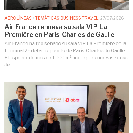
AEROLÍNEAS
/
TEMÁTICAS BUSINESS TRAVEL
27/07/2026
Air France renueva su sala VIP La
Première en París-Charles de Gaulle
Air France ha rediseñado su sala VIP La Première de la
terminal 2E del aeropuerto de París-Charles de Gaulle.
El espacio, de más de 1.000 m², incorpora nuevas zonas
de...