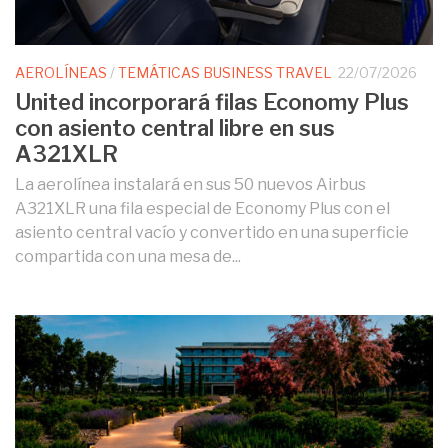
AEROLÍNEAS
/
TEMÁTICAS BUSINESS TRAVEL
22/07/2026
United incorporará filas Economy Plus
con asiento central libre en sus
A321XLR
La aerolínea instalará en sus 50 nuevos Airbus
A321XLR una fila especial de Economy Plus con el
asiento central vacío y convertido en una superficie
compartida con una mesa de...