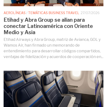
AEROLÍNEAS
/
TEMÁTICAS BUSINESS TRAVEL
27/07/2026
Etihad y Abra Group se alían para
conectar Latinoamérica con Oriente
Medio y Asia
Etihad Airways y Abra Group, matriz de Avianca, GOL y
Wamos Air, han firmado un memorando de
entendimiento para desarrollar códigos compartidos,
ventajas de fidelización y acuerdos de cooperación en...