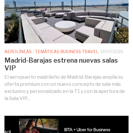
AEROLÍNEAS
/
TEMÁTICAS BUSINESS TRAVEL
13/07/2026
Madrid-Barajas estrena nuevas salas
VIP
El aeropuerto madrileño de Madrid-Barajas amplía su
oferta premium con un nuevo concepto de sala más
exclusivo y personalizado en la T1 y con la apertura de
la Sala VIP...