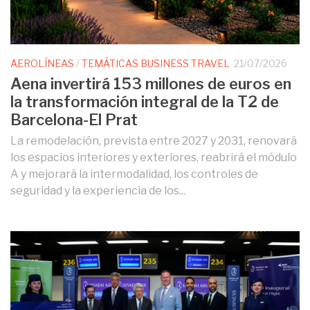
AEROLÍNEAS
/
TEMÁTICAS BUSINESS TRAVEL
21/07/2026
Aena invertirá 153 millones de euros en
la transformación integral de la T2 de
Barcelona-El Prat
La remodelación, prevista entre 2027 y 2031, renovará
los espacios interiores y exteriores, reabrirá el módulo
A y mejorará la intermodalidad, los controles de
seguridad y la experiencia de los...