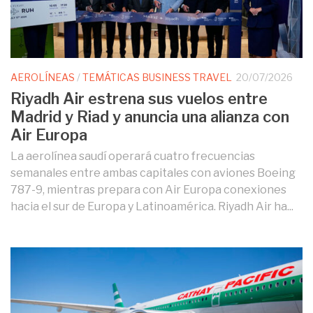
AEROLÍNEAS
/
TEMÁTICAS BUSINESS TRAVEL
20/07/2026
Riyadh Air estrena sus vuelos entre
Madrid y Riad y anuncia una alianza con
Air Europa
La aerolínea saudí operará cuatro frecuencias
semanales entre ambas capitales con aviones Boeing
787-9, mientras prepara con Air Europa conexiones
hacia el sur de Europa y Latinoamérica. Riyadh Air ha...