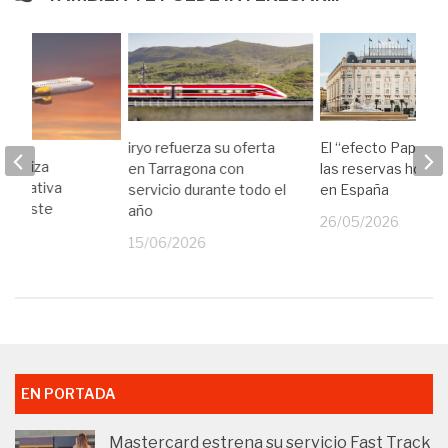
iryo refuerza su oferta
El “efecto Papa” di
arantiza
en Tarragona con
las reservas hotel
 operativa
servicio durante todo el
en España
ara este
año
26/05/2026
15/06/2026
26
EN PORTADA
Mastercard estrena su servicio Fast Track