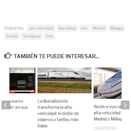
Etiquetas:
alta velocidad
Barcelona
Iryo
Madrid
Málaga
Sevilla
Tarragona
Tren
TAMBIÉN TE PUEDE INTERESAR...
ena su nuevo
La liberalización
Renfe e iryo refuer
ilencio’ en sus
transforma la alta
alta velocidad entr
velocidad: el doble de
Madrid y Málaga
viajeros y tarifas más
26
bajas
14/07/2026