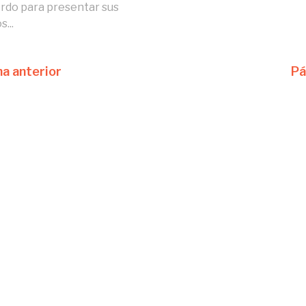
rdo para presentar sus
s...
na anterior
Pá