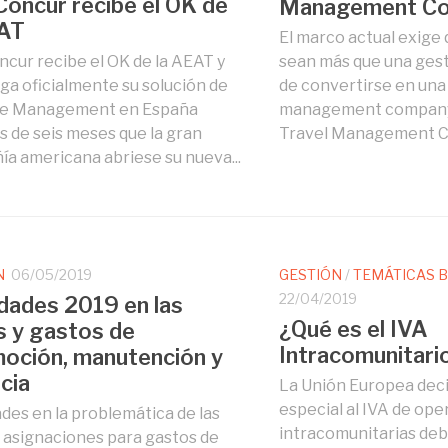
oncur recibe el OK de
Management C
EAT
El marco actual exige 
cur recibe el OK de la AEAT y
sean más que una gest
a oficialmente su solución de
de convertirse en una
e Management en España
management company)
 de seis meses que la gran
Travel Management C
a americana abriese su nueva...
N
06/05/2019
GESTIÓN
/
TEMÁTICAS B
22/04/2019
ades 2019 en las
¿Qué es el IVA
s y gastos de
Intracomunitari
oción, manutención y
cia
La Unión Europea deci
especial al IVA de op
es en la problemática de las
intracomunitarias debi
y asignaciones para gastos de