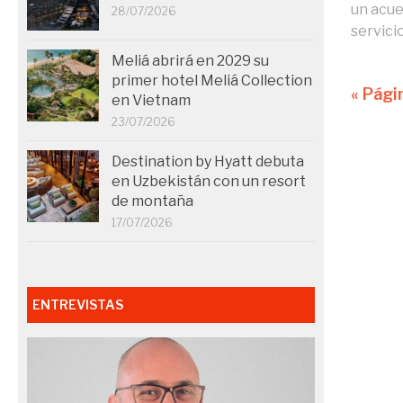
un acue
28/07/2026
servicio
Meliá abrirá en 2029 su
primer hotel Meliá Collection
« Pági
en Vietnam
23/07/2026
Destination by Hyatt debuta
en Uzbekistán con un resort
de montaña
17/07/2026
ENTREVISTAS