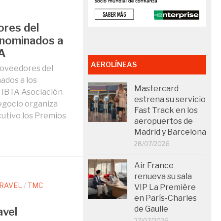
ores del
 nominados a
TA
AEROLÍNEAS
roveedores del
ados a los
Mastercard
 IBTA Asociación
estrena su servicio
Negocio organiza
Fast Track en los
utivo los Premios
aeropuertos de
Madrid y Barcelona
28/07/2026
Air France
renueva su sala
TRAVEL
/
TMC
VIP La Première
en París-Charles
de Gaulle
avel
27/07/2026