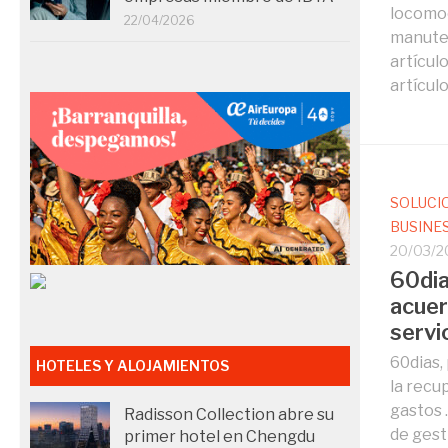
locomoc
22/04/2026
manuten
artícul
artículo
SOLUCI
BUSINE
20/03/2
60dia
acuer
servi
60dias,
HOTELES Y ALOJAMIENTOS
la recu
gastos 
Radisson Collection abre su
de gest
primer hotel en Chengdu