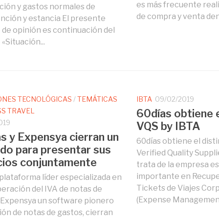
es más frecuente real
ión y gastos normales de
de compra y venta dent
ción y estancia El presente
o de opinión es continuación del
 «Situación...
ONES TECNOLÓGICAS
/
TEMÁTICAS
IBTA
09/02/2019
SS TRAVEL
60días obtiene e
019
VQS by IBTA
s y Expensya cierran un
60días obtiene el dist
do para presentar sus
Verified Quality Suppli
cios conjuntamente
trata de la empresa e
importante en Recupe
 plataforma líder especializada en
Tickets de Viajes Cor
peración del IVA de notas de
(Expense Management) 
.Expensya un software pionero
ión de notas de gastos, cierran