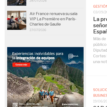
28/07/2026
GESTIÓ
03/09/2
Air France renueva su sala
La pr
VIP La Première en París-
Charles de Gaulle
señor
27/07/2026
Espa
Más de 
público 
Diputad
Cortes 
una noti
SOLUCI
BUSINE
19/06/2