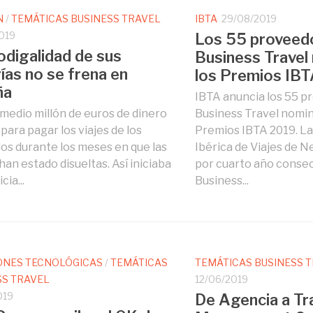
N
/
TEMÁTICAS BUSINESS TRAVEL
IBTA
29/08/2019
019
Los 55 proveed
odigalidad de sus
Business Travel
ías no se frena en
los Premios IB
ña
IBTA anuncia los 55 p
medio millón de euros de dinero
Business Travel nomin
para pagar los viajes de los
Premios IBTA 2019. La
os durante los meses en que las
Ibérica de Viajes de 
han estado disueltas. Así iniciaba
por cuarto año consec
cia...
Business...
ONES TECNOLÓGICAS
/
TEMÁTICAS
TEMÁTICAS BUSINESS 
SS TRAVEL
12/06/2019
019
De Agencia a Tr