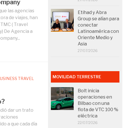
ompany
que las agencias
Etihad y Abra
ora de viajes, han
Group se alían para
 TMC ( Travel
conectar
Latinoamérica con
 De Agencia a
Oriente Medio y
ompany...
Asia
27/07/2026
MOVILIDAD TERRESTRE
USINESS TRAVEL
Bolt inicia
operaciones en
o?
Bilbao con una
flota de VTC 100 %
dió dar un trato
eléctrica
eraciones
22/07/2026
do a que cada día