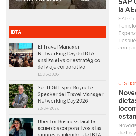
SAP C
la A
SAP Con
homolog
IBTA
Expens
Después
El Travel Manager
compañí
Networking Day de IBTA
analiza el valor estratégico
del viaje corporativo
12/06/2026
GESTIÓ
Scott Gillespie, Keynote
Noved
Speaker del Travel Manager
dieta
Networking Day 2026
locom
23/04/2026
estan
Uber for Business facilita
Novedad
acuerdos corporativos a las
dietas 
empresas miembro de IBTA