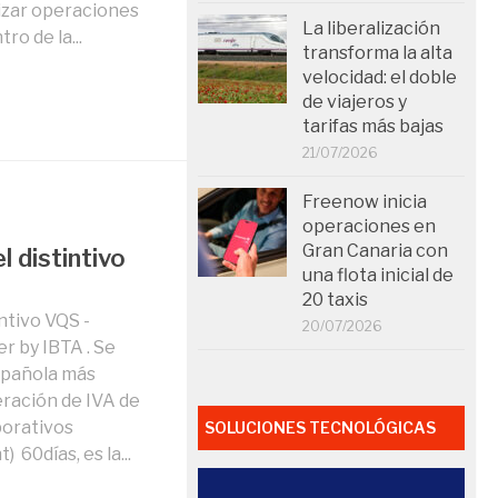
izar operaciones
La liberalización
ro de la...
transforma la alta
velocidad: el doble
de viajeros y
tarifas más bajas
21/07/2026
Freenow inicia
operaciones en
Gran Canaria con
l distintivo
una flota inicial de
20 taxis
intivo VQS -
20/07/2026
er by IBTA . Se
spañola más
ración de IVA de
porativos
SOLUCIONES TECNOLÓGICAS
60días, es la...