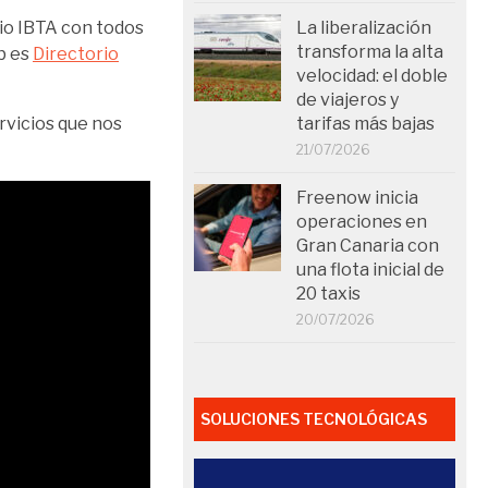
rio IBTA con todos
La liberalización
transforma la alta
b es
Directorio
velocidad: el doble
de viajeros y
rvicios que nos
tarifas más bajas
21/07/2026
Freenow inicia
operaciones en
Gran Canaria con
una flota inicial de
20 taxis
20/07/2026
SOLUCIONES TECNOLÓGICAS