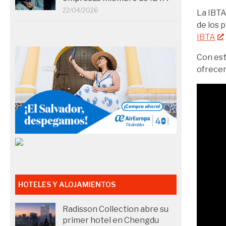
22/04/2026
La IBTA
de los 
IBTA
Con est
ofrecen
HOTELES Y ALOJAMIENTOS
Radisson Collection abre su
primer hotel en Chengdu