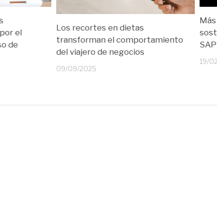
s
Más 
Los recortes en dietas
por el
sost
transforman el comportamiento
so de
SAP 
del viajero de negocios
19/0
09/09/2025