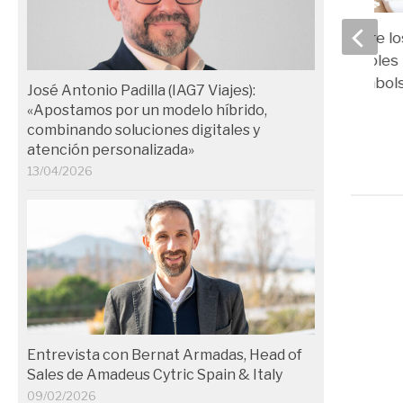
Preocupación entre lo
empleados españoles 
retraso en el reembol
José Antonio Padilla (IAG7 Viajes):
gastos
«Apostamos por un modelo híbrido,
combinando soluciones digitales y
22/12/2022
atención personalizada»
13/04/2026
Entrevista con Bernat Armadas, Head of
Sales de Amadeus Cytric Spain & Italy
09/02/2026