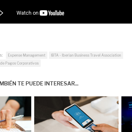
s:
Expense Management
IBTA - Iberian Business Travel Association
s de Pagos Corporativos
MBIÉN TE PUEDE INTERESAR...