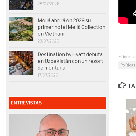
28/07/2026
Meliá abrirá en 2029 su
primer hotel Meliá Collection
en Vietnam
23/07/2026
Destination by Hyatt debuta
Etiqueta
en Uzbekistán con un resort
Política
de montaña
17/07/2026
TA
ENTREVISTAS