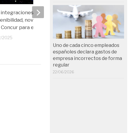
integraciones y
¿Por qué la digitalizació
enibilidad, novedades de
automatización de los 
Concur para este año
Business Travel mejora
potencial de negocio d
2/2025
empresa?
Uno de cada cinco empleados
españoles declara gastos de
10/05/2023
empresa incorrectos de forma
regular
22/06/2026