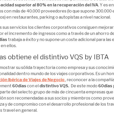
acidad superior al 80% en la recuperación del IVA
. Y es e
s con más de 40.000 proveedores (lo que supone 300.000 
os) en restaurantes, parking o autopistas a nivel nacional.
s sus servicios los clientes corporativos consiguen mejorar
or el incremento de ingresos como a través de un ahorro de
días
trabaja a éxito y no supone un coste adicional para las
en ellos.
as obtiene el distintivo VQS by IBTA
mostrar su sólida trayectoria como empresa y sus conocimi
onalidad dentro mundo de los viajes corporativos. Es un hon
ión Ibérica de Viajes de Negocio
, reconocer a la compañí
ement
60días
con el
distintivo VQS.
De este modo
60días
parte del selecto grupo de más de cincuenta empresas que 
ión son recomendadas a sus socios y miembros como prov
za y de compromiso con el desarrollo profesional de los tra
s travel en general.