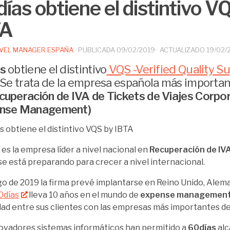
ías obtiene el distintivo V
TA
VEL MANAGER ESPAÑA
· PUBLICADA
09/02/2019
· ACTUALIZADO
19/02/
s
obtiene el distintivo
VQS -Verified Quality Su
 Se trata de la empresa española más importa
cuperación de IVA de Tickets de Viajes Corpo
ense Management)
, es la empresa líder a nivel nacional en
Recuperación de IVA
se está preparando para crecer a nivel internacional.
rgo de 2019 la firma prevé implantarse en Reino Unido, Alem
0días
lleva 10 años en el mundo de
expense management
dad entre sus clientes con las empresas más importantes de
ovadores sistemas informáticos han permitido a
60días
alc