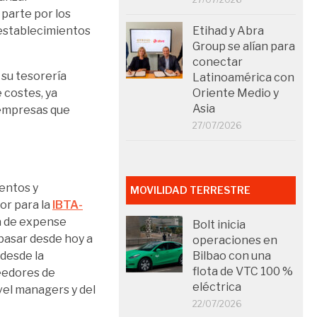
n parte por los
establecimientos
Etihad y Abra
Group se alían para
conectar
 su tesorería
Latinoamérica con
 costes, ya
Oriente Medio y
Asia
 empresas que
27/07/2026
entos y
MOVILIDAD TERRESTRE
or para la
IBTA-
a de expense
Bolt inicia
pasar desde hoy a
operaciones en
desde la
Bilbao con una
flota de VTC 100 %
eedores de
eléctrica
vel managers y del
22/07/2026