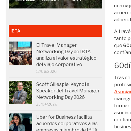
una
cap
acuerdo
adherid
IBTA
A travé
tanto p
El Travel Manager
que
60
Networking Day de IBTA
confían 
analiza el valor estratégico
60dí
del viaje corporativo
12/06/2026
Tras de
Scott Gillespie, Keynote
profesi
Speaker del Travel Manager
Asociac
Networking Day 2026
manag
23/04/2026
formar 
asociac
Uber for Business facilita
confian
acuerdos corporativos a las
busines
empresas miembro de IBTA