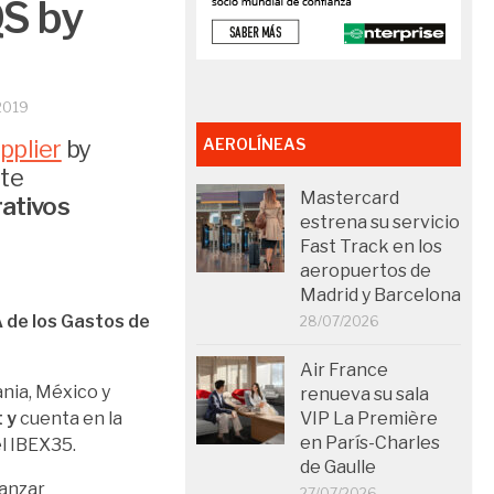
QS by
2019
pplier
by
AEROLÍNEAS
nte
Mastercard
rativos
estrena su servicio
Fast Track en los
aeropuertos de
Madrid y Barcelona
 de los Gastos de
28/07/2026
Air France
ania, México y
renueva su sala
 y
cuenta en la
VIP La Première
en París-Charles
l IBEX35.
de Gaulle
anzar
27/07/2026