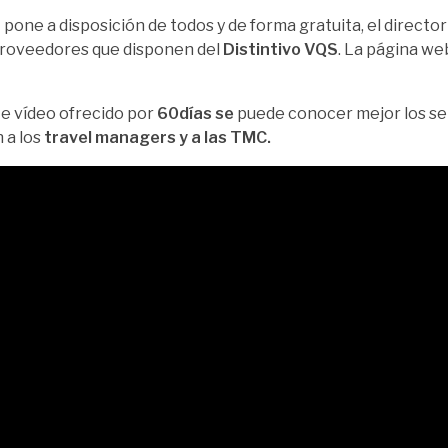
 pone a disposición de todos y de forma gratuita, el directo
proveedores que disponen del
Distintivo VQS
. La página we
e vídeo ofrecido por
60días se
puede conocer mejor los se
 a los
travel managers y a las TMC.