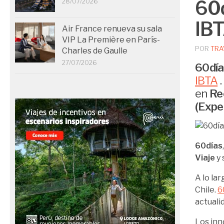
60d
28/07/2026
IB
Air France renueva su sala
VIP La Première en París-
POR
TRA
Charles de Gaulle
27/07/2026
60día
IBTA
.
en
Re
(Exp
60días
Viaje
y 
A lo la
Chile.
6
actuali
Los inn