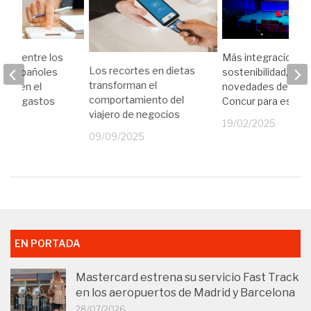
ión entre los
Más integraciones
Los recortes en dietas
s españoles
sostenibilidad,
transforman el
raso en el
novedades de SAP
comportamiento del
o de gastos
Concur para este 
viajero de negocios
22
19/02/2025
09/09/2025
EN PORTADA
Mastercard estrena su servicio Fast Track
en los aeropuertos de Madrid y Barcelona
28/07/2026