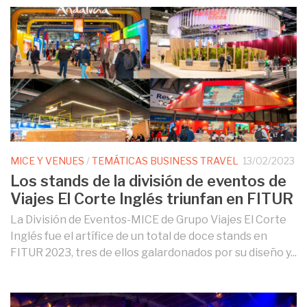
MICE Y VENUES
/
TEMÁTICAS BUSINESS TRAVEL
13/02/2023
Los stands de la división de eventos de
Viajes El Corte Inglés triunfan en FITUR
La División de Eventos-MICE de Grupo Viajes El Corte
Inglés fue el artífice de un total de doce stands en
FITUR 2023, tres de ellos galardonados por su diseño y...