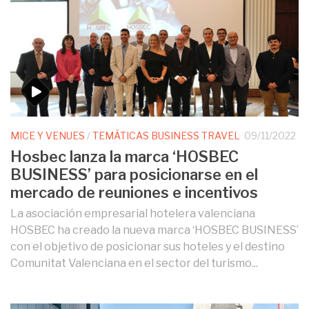
MICE Y VENUES
/
TEMÁTICAS BUSINESS TRAVEL
09/11/2022
Hosbec lanza la marca ‘HOSBEC
BUSINESS’ para posicionarse en el
mercado de reuniones e incentivos
La asociación empresarial hotelera valenciana
HOSBEC ha creado la nueva marca ‘HOSBEC BUSINESS’
con el objetivo de posicionar sus hoteles y el destino
Comunitat Valenciana en el sector del turismo...