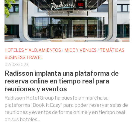
HOTELES Y ALOJAMIENTOS
/
MICE Y VENUES
/
TEMÁTICAS
BUSINESS TRAVEL
02/03/2023
Radisson implanta una plataforma de
reserva online en tiempo real para
reuniones y eventos
Radisson Hotel Group ha puesto en marcha su
plataforma “Book it Easy” para poder reservar salas de
reuniones y eventos de forma online y en tiempo real
en sus hoteles...