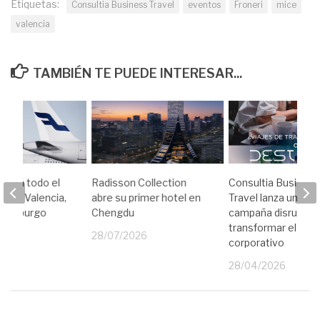
Etiquetas:
Consultia Business Travel
eventos
Froneri
mice
valencia
TAMBIÉN TE PUEDE INTERESAR...
perará todo el
Radisson Collection
Consultia Busines
tas a Valencia,
abre su primer hotel en
Travel lanza una
Luxemburgo
Chengdu
campaña disruptiva
transformar el viaj
26
28/07/2026
corporativo
28/04/2026