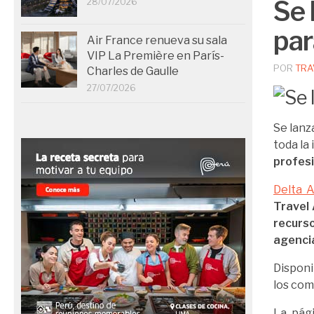
Se 
28/07/2026
par
Air France renueva su sala
VIP La Première en París-
POR
TRA
Charles de Gaulle
27/07/2026
Se lanz
toda la
profes
Delta A
Travel
recurso
agenci
Disponi
los com
La pági