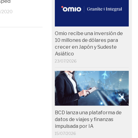
sped
tarraconenses
1/2020
07/11/2019
Omio recibe una inversión de
10 millones de dólares para
crecer en Japón y Sudeste
Asiático
23/07/2026
BCD lanza una plataforma de
datos de viajes y finanzas
impulsada por IA
15/07/2026