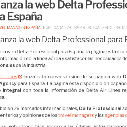
lanza la web Delta Professi
a España
VEL MANAGER ESPAÑA
· PUBLICADA
27/02/2018
· ACTUALIZADO
23/01/
a la web Delta Professional para España, la página está dis
 información de la línea aérea y satisfacer las necesidades d
ionales
de la industria.
ir Lines
lanza esta nueva versión de su página web
D
 Agency
para España. La página está disponible en españo
 integral
con toda la información de Delta Air Lines r
as.
ble en 29 mercados internacionales,
Delta Professional
se
entarios y opiniones de los
travel managers
y las
agencias d
na web ofrece fácil acceso a las últimas actualizacione