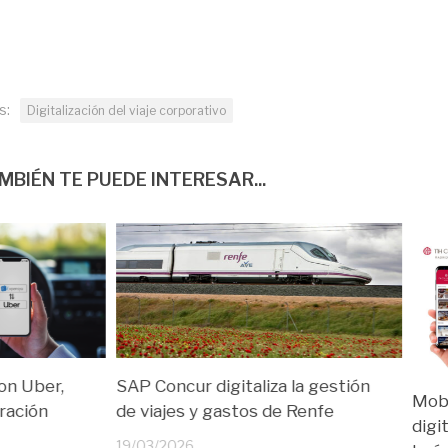
s:
Digitalización del viaje corporativo
MBIÉN TE PUEDE INTERESAR...
on Uber,
SAP Concur digitaliza la gestión
Mobi
gración
de viajes y gastos de Renfe
digi
19/03/2026