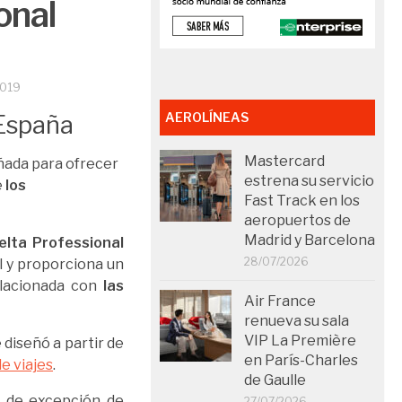
onal
2019
AEROLÍNEAS
Mastercard
eñada para ofrecer
estrena su servicio
e
los
Fast Track en los
aeropuertos de
Madrid y Barcelona
elta Professional
28/07/2026
l y proporciona un
elacionada con
las
Air France
renueva su sala
VIP La Première
 diseñó a partir de
en París-Charles
e viajes
.
de Gaulle
s de excepción de
27/07/2026