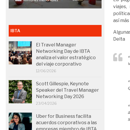
viajes,
polític
así más 
IBTA
Algunas
Delta
El Travel Manager
Networking Day de IBTA
analiza el valor estratégico
v
del viaje corporativo
12/06/2026
«
Scott Gillespie, Keynote
q
Speaker del Travel Manager
Networking Day 2026
23/04/2026
«
Uber for Business facilita
s
acuerdos corporativos a las
empresas miembro de IBTA