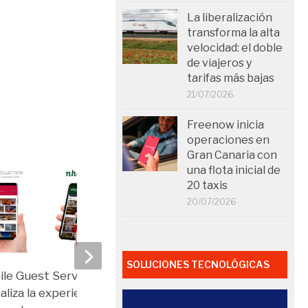
La liberalización
transforma la alta
velocidad: el doble
de viajeros y
tarifas más bajas
21/07/2026
Freenow inicia
operaciones en
Gran Canaria con
una flota inicial de
20 taxis
20/07/2026
Primera jornada format
SOLUCIONES TECNOLÓGICAS
le Guest Service: NH
desplazamientos intern
taliza la experiencia del
a empresarios y directi