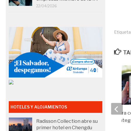
22/04/2026
Etiqueta
TA
HOTELES Y ALOJAMIENTOS
Expensya se integra c
de la reserva a la inte
Radisson Collection abre su
contable
primer hotel en Chengdu