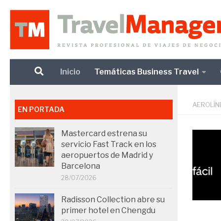
Debajo del contenido
Inicio
Temáticas Business Travel
AEROLÍN
EN PORTADA
Mastercard estrena su
servicio Fast Track en los
aeropuertos de Madrid y
Barcelona
28/07/2026
Radisson Collection abre su
primer hotel en Chengdu