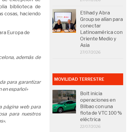
plia biblioteca de
Etihad y Abra
as cosas, haciendo
Group se alían para
conectar
Latinoamérica con
para Europa de
Oriente Medio y
Asia
27/07/2026
celona, además de
MOVILIDAD TERRESTRE
da para garantizar
n en español»
Bolt inicia
operaciones en
Bilbao con una
la página web para
flota de VTC 100 %
osa para nuestros
eléctrica
as»
.
22/07/2026