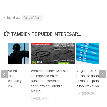
Etiquetas:
Duty of Care
TAMBIÉN TE PUEDE INTERESAR...
perativo en
Webinar online: Análisis
Viajeros atrapados
loqueos,
del impacto en el
rutas bloqueadas: l
eroportuaria y
Business Travel del
crisis que pone a p
e viajes
conflicto en Oriente
a los Travel Manag
iales
Medio
09/03/2026
26
09/03/2026