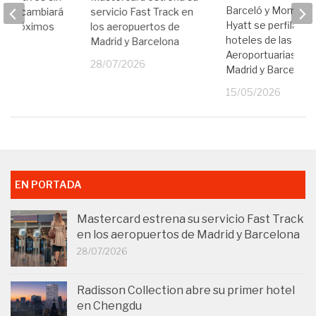
Barceló y Moment
s: así cambiará
servicio Fast Track en
Hyatt se perfilan pa
los próximos
los aeropuertos de
hoteles de las Ciu
Madrid y Barcelona
Aeroportuarias en
25
28/07/2026
Madrid y Barcelona
15/05/2026
EN PORTADA
Mastercard estrena su servicio Fast Track
en los aeropuertos de Madrid y Barcelona
28/07/2026
Radisson Collection abre su primer hotel
en Chengdu