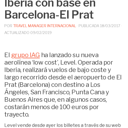
Iberia con base en
Barcelona-El Prat
POR
TRAVEL MANAGER INTERNACIONAL
· PUBLICADA
18/03/2017
·
ACTUALIZADO
09/02/2019
El
grupo IAG
ha lanzado su nueva
aerolínea ‘low cost’, Level. Operada por
Iberia, realizará vuelos de bajo coste y
largo recorrido desde el aeropuerto de El
Prat (Barcelona) con destino a Los
Ángeles, San Francisco, Punta Cana y
Buenos Aires que, en algunos casos,
costarán menos de 100 euros por
trayecto.
Level vende desde ayer los billetes a través de su web