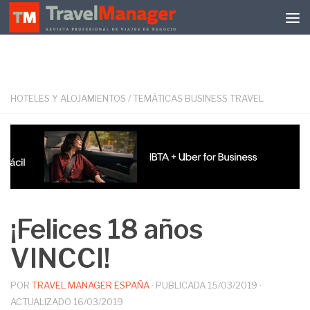
Debajo del contenido
HOTELES Y ALOJAMIENTOS
/
TEMÁTICAS BUSINESS TRAVEL
¡Felices 18 años
VINCCI!
POR
TRAVEL MANAGER ESPAÑA
· PUBLICADA
15/03/2019
·
ACTUALIZADO
16/03/2019