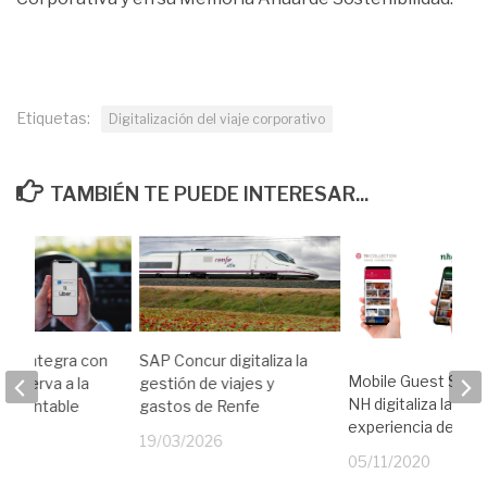
Etiquetas:
Digitalización del viaje corporativo
TAMBIÉN TE PUEDE INTERESAR...
se integra con
SAP Concur digitaliza la
Mobile Guest Servi
a reserva a la
gestión de viajes y
NH digitaliza la
ón contable
gastos de Renfe
experiencia del hu
19
19/03/2026
05/11/2020