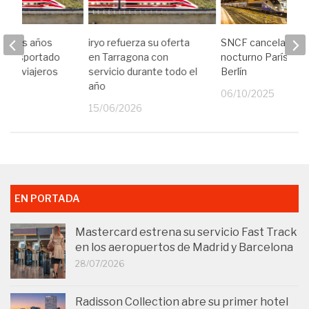
le dos años
iryo refuerza su oferta
SNCF cancela el tr
 transportado
en Tarragona con
nocturno París-Vie
es de viajeros
servicio durante todo el
Berlín
año
24
06/10/2025
15/06/2026
EN PORTADA
Mastercard estrena su servicio Fast Track
en los aeropuertos de Madrid y Barcelona
28/07/2026
Radisson Collection abre su primer hotel