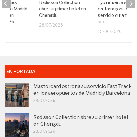
 Airlines
Radisson Collection
iryo refuerza su ofe
uelos a Madrid
abre su primer hotel en
en Tarragona con
lona en
Chengdu
servicio durante to
de 2026
año
28/07/2026
26
15/06/2026
EN PORTADA
Mastercard estrena su servicio Fast Track
en los aeropuertos de Madrid y Barcelona
28/07/2026
Radisson Collection abre su primer hotel
en Chengdu
28/07/2026