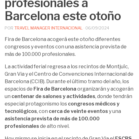
profesionales a
Barcelona este otoño
POR
TRAVEL MANAGER INTERNACIONAL
·
06/09/2024
Fira de Barcelona acogerá este otoño diferentes
congresos y eventos con una asistencia prevista de
más de 100.000 profesionales.
La actividad ferial regresa a los recintos de Montjuïc,
Gran Via y el Centro de Convenciones Internacional de
Barcelona (CCIB). Durante el último tramo del año, los
espacios de
Fira de Barcelona
organizarán y acogerán
un
centenar de salones y actividades
, donde tendrán
especial protagonismo los
congresos médicos y
tecnológicos
, con
cerca de veinte eventos
y una
asistencia prevista de más de 100.000
profesionales
de alto nivel.
Hoy mismo se inicia en el recinto de Gran Via el
ESCRS
,