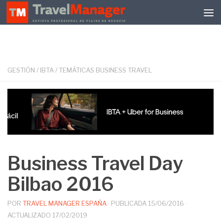
Debajo del contenido
GESTIÓN
/
IBTA
/
TEMÁTICAS BUSINESS TRAVEL
Business Travel Day
Bilbao 2016
POR
TRAVEL MANAGER ESPAÑA
· PUBLICADA
15/06/2016
·
ACTUALIZADO
17/02/2019