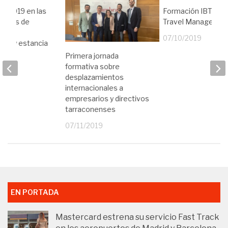
s 2019 en las
Formación IBTA par
gastos de
Travel Manager
ón,
07/10/2019
ión y estancia
Primera jornada
19
formativa sobre
desplazamientos
internacionales a
empresarios y directivos
tarraconenses
07/11/2019
EN PORTADA
Mastercard estrena su servicio Fast Track