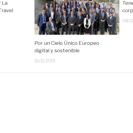
? La
Tene
Travel
corp
08/1
Por un Cielo Único Europeo
digital y sostenible
15/11/2019