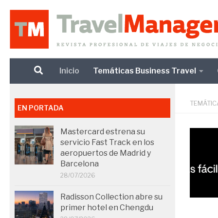
Debajo del contenido
Inicio
Temáticas Business Travel
TEMÁTIC
EN PORTADA
Mastercard estrena su
servicio Fast Track en los
aeropuertos de Madrid y
Barcelona
28/07/2026
Radisson Collection abre su
primer hotel en Chengdu