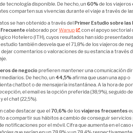
 de tecnología disponible. De hecho, un
60%
de los viajero
tes comparten sus vivencias durante el viaje a través de la
atos se han obtenido a través del
Primer Estudio sobre las
o Frecuente
elaborado por
Wanup
, con el apoyo sectorial 
gico Hotelero (ITH), cuyos resultados han sido presentados 
el estudio también desvela que el 71,8% de los viajeros de 
 dejar comentarios o valoraciones de su estancia a través 
aje.
jeros de negocio
prefieren mantener una comunicación dire
ermediarios. De hecho, un
44,5%
afirma que usan una app o
enta chatbot o de mensajería instantánea. A la hora de p
recepción, el email es la opción preferida (38,9%), seguido de
y el chat (22,5%).
 cabe destacar que el
70,6%
de los
viajeros frecuentes
eu
to a compartir sus hábitos a cambio de conseguir servicios
de notificaciones por el móvil. Cifra que aumenta en el caso d
añoles que serían en un 78,8% y un 78,4% respectivamente, 