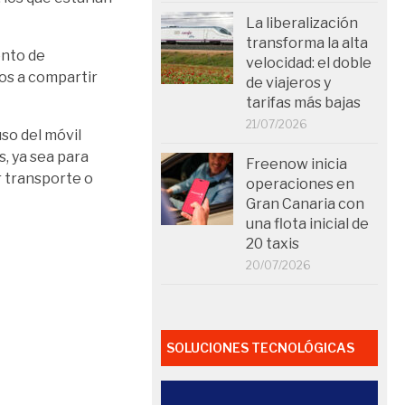
La liberalización
transforma la alta
ento de
velocidad: el doble
tos a compartir
de viajeros y
tarifas más bajas
21/07/2026
so del móvil
s, ya sea para
Freenow inicia
r transporte o
operaciones en
Gran Canaria con
una flota inicial de
20 taxis
20/07/2026
SOLUCIONES TECNOLÓGICAS