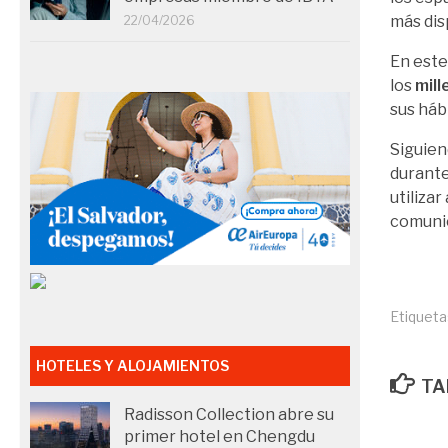
más dis
22/04/2026
En este
los
mill
sus háb
Siguien
durante
utiliza
comunic
Etiqueta
HOTELES Y ALOJAMIENTOS
TA
Radisson Collection abre su
primer hotel en Chengdu