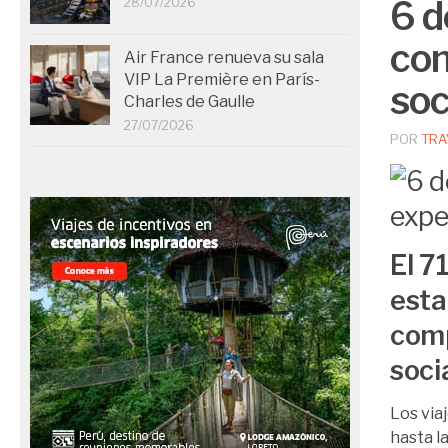
6 d
28/07/2026
com
Air France renueva su sala
VIP La Première en París-
soc
Charles de Gaulle
27/07/2026
POR
TRA
El 7
esta
comp
soci
Los via
hasta l