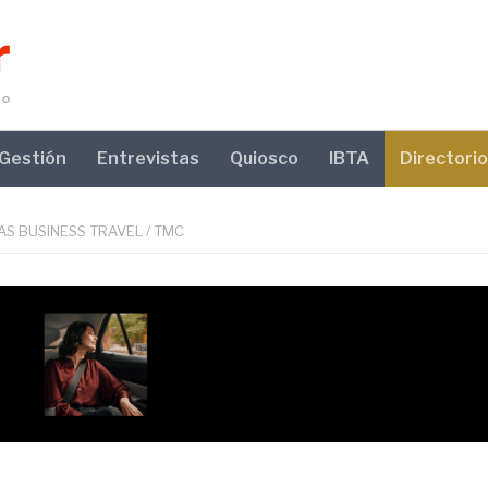
Gestión
Entrevistas
Quiosco
IBTA
Directorio
AS BUSINESS TRAVEL
/
TMC