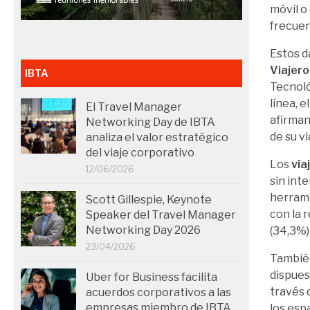
móvil o
frecuen
Estos d
Viajer
IBTA
Tecnoló
línea, 
El Travel Manager
afirman
Networking Day de IBTA
de su vi
analiza el valor estratégico
del viaje corporativo
Los
via
12/06/2026
sin int
herrami
Scott Gillespie, Keynote
con la 
Speaker del Travel Manager
Networking Day 2026
(34,3%) 
23/04/2026
También
dispues
Uber for Business facilita
través 
acuerdos corporativos a las
empresas miembro de IBTA
los esp