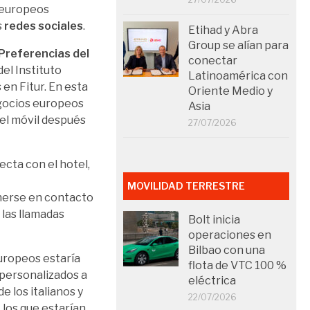
s europeos
s
redes sociales
.
Etihad y Abra
Group se alían para
 Preferencias del
conectar
del Instituto
Latinoamérica con
en Fitur. En esta
Oriente Medio y
negocios europeos
Asia
del móvil después
27/07/2026
cta con el hotel,
MOVILIDAD TERRESTRE
onerse en contacto
 las llamadas
Bolt inicia
operaciones en
Bilbao con una
ropeos estaría
flota de VTC 100 %
 personalizados a
eléctrica
e los italianos y
22/07/2026
los que estarían