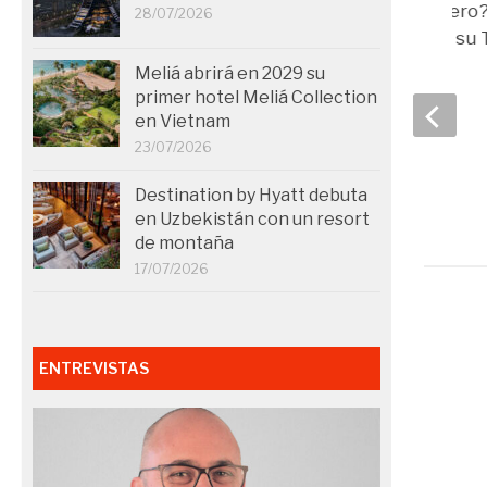
¿Bienestar del viajero
28/07/2026
respuesta está en su 
Manager
Meliá abrirá en 2029 su
primer hotel Meliá Collection
09/09/2019
en Vietnam
23/07/2026
Destination by Hyatt debuta
en Uzbekistán con un resort
de montaña
17/07/2026
ENTREVISTAS