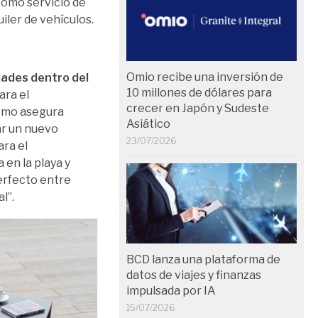
 como servicio de
uiler de vehículos.
Omio recibe una inversión de
ades dentro del
10 millones de dólares para
ara el
crecer en Japón y Sudeste
omo asegura
Asiático
ar un nuevo
23/07/2026
ara el
 en la playa y
perfecto entre
l”.
BCD lanza una plataforma de
datos de viajes y finanzas
impulsada por IA
15/07/2026