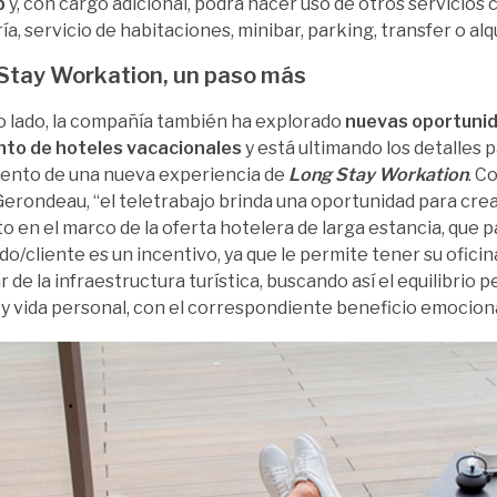
p
y, con cargo adicional, podrá hacer uso de otros servicios
a, servicio de habitaciones, minibar, parking, transfer o alq
Stay Workation, un paso más
o lado, la compañía también ha explorado
nuevas oportunid
to de hoteles vacacionales
y está ultimando los detalles p
ento de una nueva experiencia de
Long Stay Workation
. C
erondeau, “el teletrabajo brinda una oportunidad para cre
o en el marco de la oferta hotelera de larga estancia, que p
o/cliente es un incentivo, ya que le permite tener su oficina
r de la infraestructura turística, buscando así el equilibrio 
 y vida personal, con el correspondiente beneficio emociona