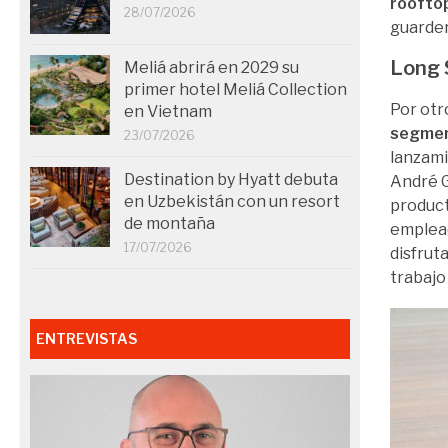
roofto
28/07/2026
guarderí
Long 
Meliá abrirá en 2029 su
primer hotel Meliá Collection
Por otr
en Vietnam
segmen
23/07/2026
lanzami
Destination by Hyatt debuta
André G
en Uzbekistán con un resort
product
de montaña
emplead
17/07/2026
disfruta
trabajo
ENTREVISTAS