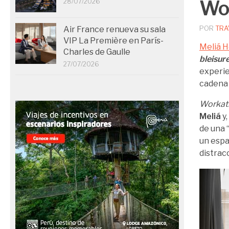
Wor
28/07/2026
POR
TRA
Air France renueva su sala
VIP La Première en París-
Meliá H
Charles de Gaulle
bleisur
27/07/2026
experie
cadena 
Workat
Meliá
y,
de una 
un espa
distrac