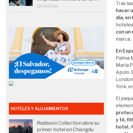
Tras la
22/04/2026
hacer u
día, en
hoteles
con un 
marca.
En Esp
Palma M
María Pi
Apolo. 
London 
York, e
El paq
element
HOTELES Y ALOJAMIENTOS
protecc
y té, f
Radisson Collection abre su
hotel.
A
primer hotel en Chengdu