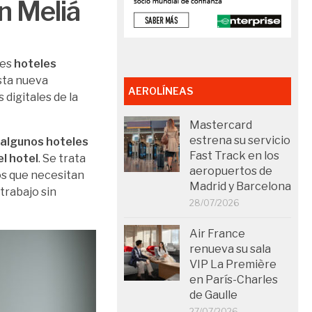
n Meliá
res
hoteles
ta nueva
AEROLÍNEAS
digitales de la
Mastercard
estrena su servicio
 algunos hoteles
Fast Track en los
l hotel
. Se trata
aeropuertos de
os que necesitan
Madrid y Barcelona
trabajo sin
28/07/2026
Air France
renueva su sala
VIP La Première
en París-Charles
de Gaulle
27/07/2026