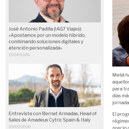
José Antonio Padilla (IAG7 Viajes):
«Apostamos por un modelo híbrido,
combinando soluciones digitales y
atención personalizada»
13/04/2026
Meliá h
aquello
para tr
días má
jornada 
Entrevista con Bernat Armadas, Head of
El prog
Sales de Amadeus Cytric Spain & Italy
régimen
09/02/2026
precio 