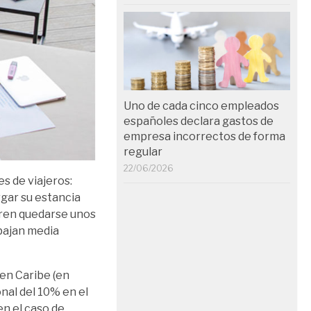
Uno de cada cinco empleados
españoles declara gastos de
empresa incorrectos de forma
regular
22/06/2026
s de viajeros:
rgar su estancia
ieren quedarse unos
abajan media
en Caribe (en
nal del 10% en el
en el caso de