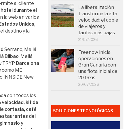
mite al cliente
La liberalización
 hotel durante el
transforma la alta
en la web en varios
velocidad: el doble
 Estados Unidos,
de viajeros y
el destino y la
tarifas más bajas
21/07/2026
id
Serrano, Meliá
Freenow inicia
liá
Bilbao
, Meliá
operaciones en
y TRYP
Barcelona
Gran Canaria con
os como ME
una flota inicial de
a) o INNSiDE New
20 taxis
20/07/2026
ada con todos los
a velocidad, kit de
de cortesía, café
SOLUCIONES TECNOLÓGICAS
 restaurantes del
 gimnasio y