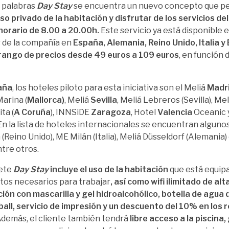
s palabras
Day Stay
se encuentra un nuevo concepto que per
so privado de la habitación y disfrutar de los servicios del
 horario de 8.00 a 20.00h.
Este servicio ya está disponible 
 de la compañía en
España, Alemania, Reino Unido, Italia y
rango de precios desde 49 euros a 109 euros
, en función d
aña
, los hoteles piloto para esta iniciativa son el Meliá
Madr
arina (
Mallorca)
, Meliá
Sevilla
, Meliá Lebreros (Sevilla), Me
ta (
A Coruña
), INNSiDE
Zaragoza
, Hotel
Valencia
Oceanic 
En la lista de hoteles internacionales se encuentran algun
(Reino Unido), ME Milán (Italia), Meliá Düsseldorf (Alemani
ntre otros.
uete
Day Stay
incluye el uso de la habitación
que está equip
os necesarios para trabajar
, así como wifi ilimitado de alt
ión con mascarilla y gel hidroalcohólico, botella de agua 
itball, servicio de impresión y un descuento del 10% en los
demás, el cliente también tendrá
libre acceso a la piscina,