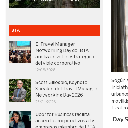
IBTA
El Travel Manager
Networking Day de IBTA
analiza el valor estratégico
del viaje corporativo
12/06/2026
Según
Scott Gillespie, Keynote
iniciat
Speaker del Travel Manager
urbanos
Networking Day 2026
movilid
23/04/2026
local c
Uber for Business facilita
Day S
acuerdos corporativos a las
empresas miembro de IBTA