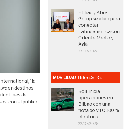
Etihad y Abra
Group se alían para
conectar
Latinoamérica con
Oriente Medio y
Asia
27/07/2026
MOVILIDAD TERRESTRE
nternational, “la
sure
en destinos
Bolt inicia
tricciones de
operaciones en
os, con el público
Bilbao con una
flota de VTC 100 %
eléctrica
22/07/2026