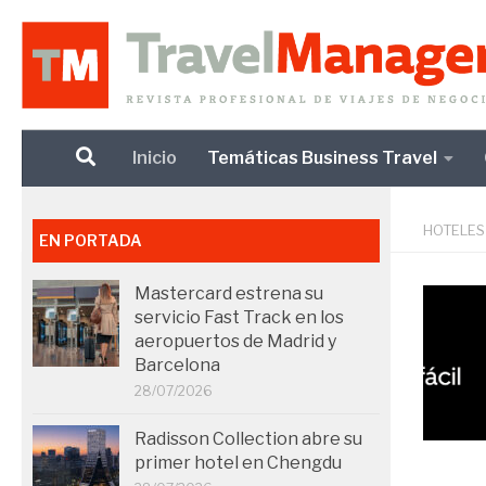
Debajo del contenido
Inicio
Temáticas Business Travel
HOTELES
EN PORTADA
Mastercard estrena su
servicio Fast Track en los
aeropuertos de Madrid y
Barcelona
28/07/2026
Radisson Collection abre su
primer hotel en Chengdu