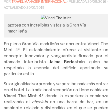
POR
TRAVEL MANAGER INTERNACIONAL
· PUBLICADA
30/09/2016
·
ACTUALIZADO
30/01/2019
azotea con increíbles vistas a la Gran Vía
madrileña
En plena Gran Vía madrileña se encuentra Vincci The
Mint 4*. El establecimiento ofrece al visitante un
concepto innovador y vanguardista firmado por el
afamado interiorista
Jaime Beriestain
, quien ha
respetado la esencia del edificio aportando su
particular estilo.
Su originalidad sorprende y se percibe nada más entrar
en el hotel. La tradicional recepción no tiene cabida en
Vincci The Mint 4*
donde la experiencia comienza
realizando el
check-in
en una barra de bar, en un
ambiente relajado y distendido, en el que se pueden