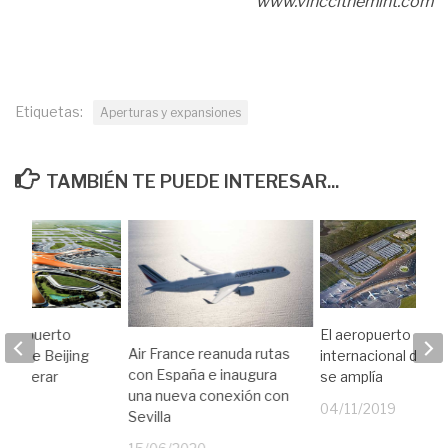
www.vinccithemint.com
Etiquetas:
Aperturas y expansiones
TAMBIÉN TE PUEDE INTERESAR...
 aeropuerto
El aeropuerto
Air France reanuda rutas
nal de Beijing
internacional de 
con España e inaugura
 a operar
se amplía
una nueva conexión con
19
04/11/2019
Sevilla