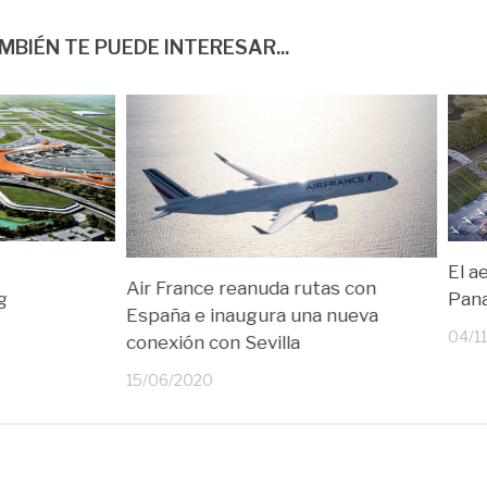
MBIÉN TE PUEDE INTERESAR...
El a
Air France reanuda rutas con
g
Pan
España e inaugura una nueva
04/1
conexión con Sevilla
15/06/2020