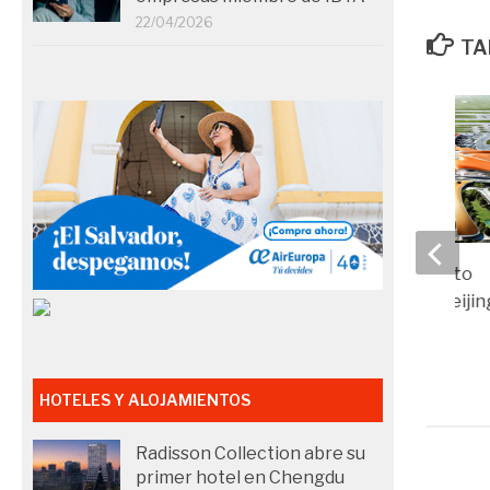
22/04/2026
TA
El nuevo aeropuerto
internacional de Beijin
comienza a operar
30/10/2019
HOTELES Y ALOJAMIENTOS
Radisson Collection abre su
primer hotel en Chengdu