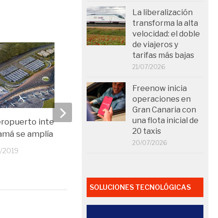
La liberalización
transforma la alta
velocidad: el doble
de viajeros y
tarifas más bajas
21/07/2026
Freenow inicia
operaciones en
Gran Canaria con
una flota inicial de
eropuerto internacional de
Delta y Latam una alian
20 taxis
amá se amplía
puede cambiar el pano
20/07/2026
América Latina
1/2019
01/11/2019
SOLUCIONES TECNOLÓGICAS