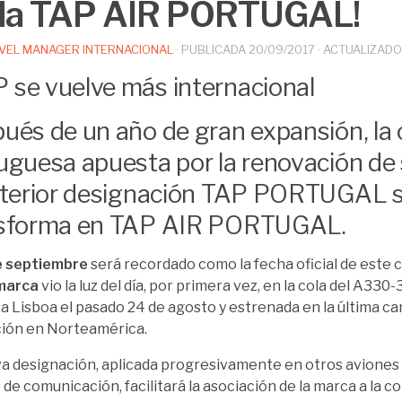
ola TAP AIR PORTUGAL!
VEL MANAGER INTERNACIONAL
· PUBLICADA
20/09/2017
· ACTUALIZAD
ués de un año de gran expansión, la
uguesa apuesta por la renovación de
nterior designación TAP PORTUGAL 
sforma en TAP AIR PORTUGAL.
e septiembre
será recordado como la fecha oficial de este
marca
vio la luz del día, por primera vez, en la cola del A330-
 a Lisboa el pasado 24 de agosto y estrenada en la última 
ión en Norteamérica.
a designación, aplicada progresivamente en otros aviones 
 de comunicación, facilitará la asociación de la marca a la 