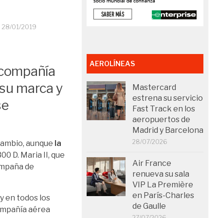
O
28/01/2019
AEROLÍNEAS
 compañía
 su marca y
Mastercard
estrena su servicio
se
Fast Track en los
aeropuertos de
Madrid y Barcelona
28/07/2026
 cambio, aunque
la
300 D. Maria II, que
Air France
campaña de
renueva su sala
VIP La Première
en París-Charles
y en todos los
de Gaulle
compañía aérea
27/07/2026