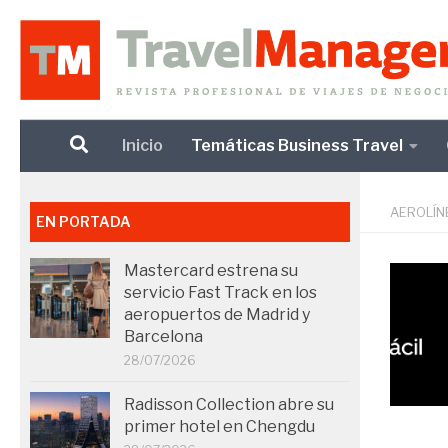
Debajo del contenido
Inicio
Temáticas Business Travel
AEROLÍN
EN PORTADA
Mastercard estrena su
servicio Fast Track en los
aeropuertos de Madrid y
Barcelona
28/07/2026
Radisson Collection abre su
primer hotel en Chengdu