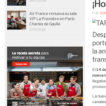
¡H
28/07/2026
POR
TRA
Air France renueva su sala
VIP La Première en París-
Charles de Gaulle
27/07/2026
Desp
port
la a
tran
El
14 d
nueva 
llegaba
promoc
La nuev
canales