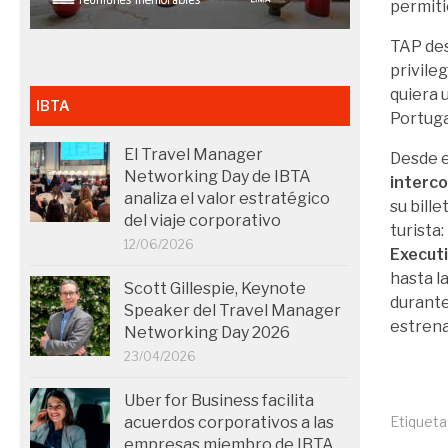
permiti
TAP des
privile
quiera 
IBTA
Portuga
El Travel Manager
Desde e
Networking Day de IBTA
interc
analiza el valor estratégico
su bill
del viaje corporativo
turista:
12/06/2026
Execut
hasta la
Scott Gillespie, Keynote
durante
Speaker del Travel Manager
estrena
Networking Day 2026
23/04/2026
Uber for Business facilita
Etiqueta
acuerdos corporativos a las
empresas miembro de IBTA