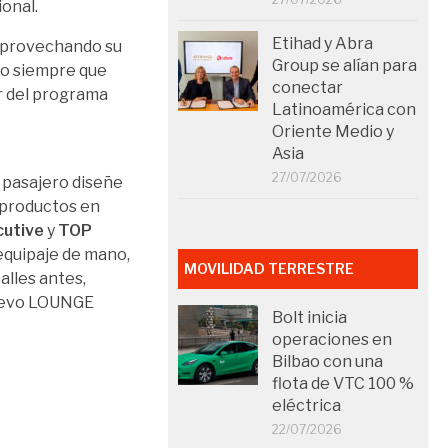
onal.
Etihad y Abra
 aprovechando su
Group se alían para
 o siempre que
conectar
or del programa
Latinoamérica con
Oriente Medio y
Asia
27/07/2026
 pasajero diseñe
s productos en
cutive
y
TOP
 equipaje de mano,
MOVILIDAD TERRESTRE
talles antes,
 nuevo LOUNGE
Bolt inicia
operaciones en
Bilbao con una
flota de VTC 100 %
eléctrica
22/07/2026