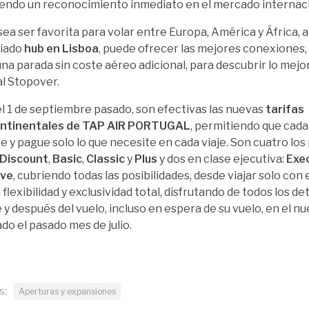
endo un reconocimiento inmediato en el mercado internaci
ea ser favorita para volar entre Europa, América y África,
giado
hub en Lisboa
, puede ofrecer las mejores conexiones,
una parada sin coste aéreo adicional, para descubrir lo mej
l Stopover.
l 1 de septiembre pasado, son efectivas las nuevas
tarifas
ontinentales de TAP AIR PORTUGAL
, permitiendo que cada
ete y pague solo lo que necesite en cada viaje. Son cuatro lo
Discount
,
Basic
,
Classic
y
Plus
y dos en clase ejecutiva:
Exe
ive
, cubriendo todas las posibilidades, desde viajar solo con
 flexibilidad y exclusividad total, disfrutando de todos los de
 y después del vuelo, incluso en espera de su vuelo, en el
do el pasado mes de julio.
s:
Aperturas y expansiones