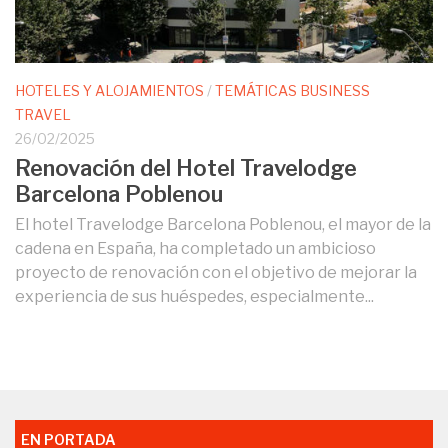
HOTELES Y ALOJAMIENTOS
/
TEMÁTICAS BUSINESS
TRAVEL
26/02/2025
Renovación del Hotel Travelodge
Barcelona Poblenou
El hotel Travelodge Barcelona Poblenou, el mayor de la
cadena en España, ha completado un ambicioso
proyecto de renovación con el objetivo de mejorar la
experiencia de sus huéspedes, especialmente...
EN PORTADA