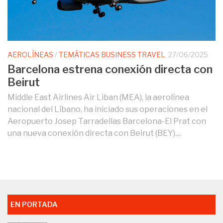
AEROLÍNEAS
/
TEMÁTICAS BUSINESS TRAVEL
27/06/2025
Barcelona estrena conexión directa con
Beirut
Middle East Airlines Air Liban (MEA), la aerolínea
nacional del Líbano, ha iniciado sus operaciones en el
Aeropuerto Josep Tarradellas Barcelona-El Prat con
una nueva conexión directa con Beirut (BEY)....
EN PORTADA