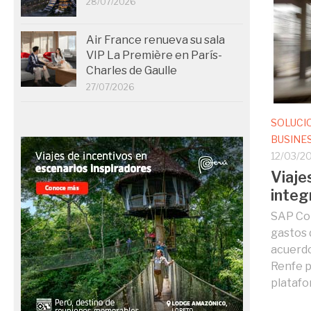
28/07/2026
Air France renueva su sala
VIP La Première en París-
Charles de Gaulle
27/07/2026
SOLUCI
BUSINE
12/03/2
Viaje
integ
SAP Con
gastos 
acuerdo
Renfe p
platafor