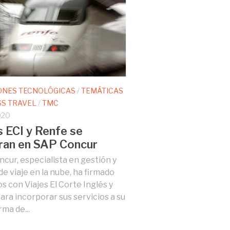
ONES TECNOLÓGICAS
/
TEMÁTICAS
SS TRAVEL
/
TMC
020
s ECI y Renfe se
ran en SAP Concur
cur, especialista en gestión y
de viaje en la nube, ha firmado
s con Viajes El Corte Inglés y
ara incorporar sus servicios a su
ma de...