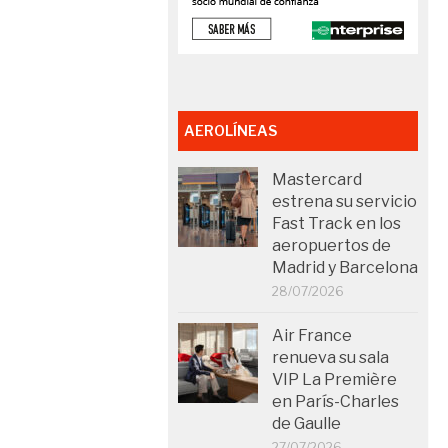
AEROLÍNEAS
Mastercard
estrena su servicio
Fast Track en los
aeropuertos de
Madrid y Barcelona
28/07/2026
Air France
renueva su sala
VIP La Première
en París-Charles
de Gaulle
27/07/2026