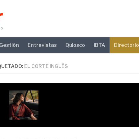
Gestión
Entrevistas
Quiosco
IBTA
Directorio
QUETADO:
EL CORTE INGLÉS