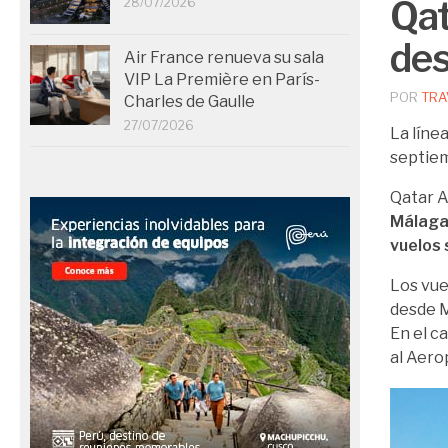
Qat
28/07/2026
des
Air France renueva su sala
VIP La Première en París-
POR
TRA
Charles de Gaulle
27/07/2026
La líne
septie
Qatar A
Málaga
vuelos
Los vue
desde M
En el ca
al Aero