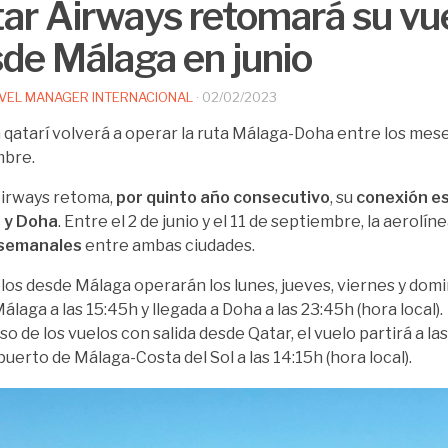
ar Airways retomará su vu
de Málaga en junio
VEL MANAGER INTERNACIONAL
·
02/02/2023
a qatarí volverá a operar la ruta Málaga-Doha entre los mese
mbre.
irways retoma,
por quinto año consecutivo
, su
conexión es
 y Doha
. Entre el 2 de junio y el 11 de septiembre, la aerolí
 semanales
entre ambas ciudades.
los desde Málaga operarán los lunes, jueves, viernes y domi
álaga a las 15:45h y llegada a Doha a las 23:45h (hora local).
so de los vuelos con salida desde Qatar, el vuelo partirá a la
puerto de Málaga-Costa del Sol a las 14:15h (hora local).