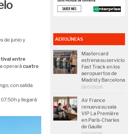
elo
AEROLÍNEAS
s de junio y
Mastercard
tival entre
estrena su servicio
nea operará
cuatro
Fast Track en los
aeropuertos de
Madrid y Barcelona
ngo, con salida
28/07/2026
s 07:50h y llegará
Air France
renueva su sala
VIP La Première
en París-Charles
de Gaulle
27/07/2026