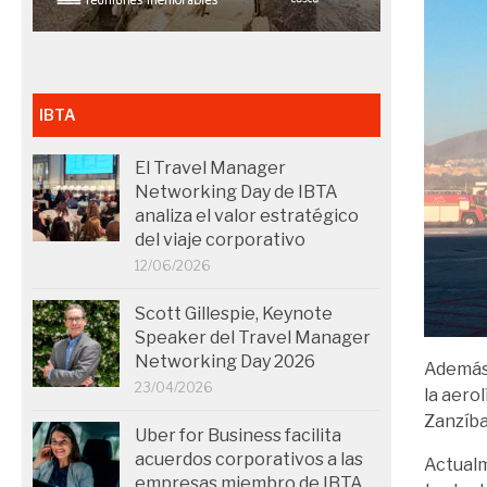
IBTA
El Travel Manager
Networking Day de IBTA
analiza el valor estratégico
del viaje corporativo
12/06/2026
Scott Gillespie, Keynote
Speaker del Travel Manager
Networking Day 2026
Además,
23/04/2026
la aero
Zanzíba
Uber for Business facilita
acuerdos corporativos a las
Actualm
empresas miembro de IBTA