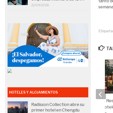
tanto d
22/04/2026
semanal
Etiqueta
TA
HOTELES Y ALOJAMIENTOS
Catalonia Hotels & Re
Radisson Collection abre su
adquiere nuevos hotel
primer hotel en Chengdu