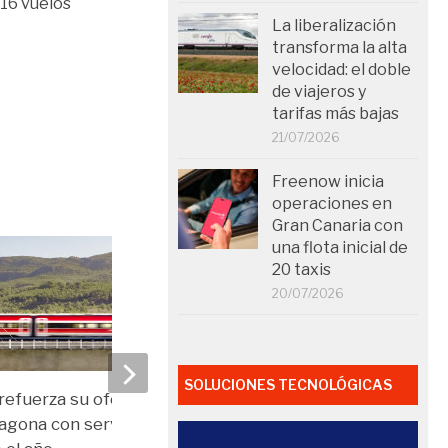
16 vuelos
La liberalización
transforma la alta
velocidad: el doble
de viajeros y
tarifas más bajas
21/07/2026
Freenow inicia
operaciones en
Gran Canaria con
una flota inicial de
20 taxis
20/07/2026
SOLUCIONES TECNOLÓGICAS
 refuerza su oferta en
La alta velocidad Madr
agona con servicio durante
se reanudará el 30 de ab