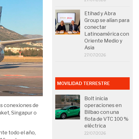
Etihad y Abra
Group se alían para
conectar
Latinoamérica con
Oriente Medio y
Asia
27/07/2026
MOVILIDAD TERRESTRE
Bolt inicia
operaciones en
as conexiones de
Bilbao con una
uket, Singapur o
flota de VTC 100 %
eléctrica
te todo el año,
22/07/2026