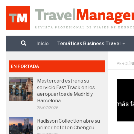
Debajo del contenido
Inicio
Temáticas Business Travel
AEROLÍN
EN PORTADA
Mastercard estrena su
servicio Fast Track en los
aeropuertos de Madrid y
Barcelona
28/07/2026
Radisson Collection abre su
primer hotel en Chengdu