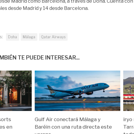
esde Madrid como Barcelona, a través de Doha. Cuenta con 
es desde Madrid y 14 desde Barcelona.
s:
Doha
Málaga
Qatar Airways
MBIÉN TE PUEDE INTERESAR...
sorts
Gulf Air conectará Málaga y
iryo
es en
Baréin con una ruta directa este
Tarr