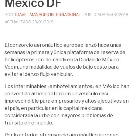
México DF
POR
TRAVEL MANAGER INTERNACIONAL
· PUBLICADA
15/06/2018
·
ACTUALIZADO
23/01/2019
El consorcio aeronáutico europeo lanzó hace unas
semanas la primera y única plataforma de reserva de
helicópteros «on-demand» en la Ciudad de México:
Voom, una modalidad de vuelos de bajo costo para
evitar el denso flujo vehicular.
Los interminables «embotellamientos» en México han
convertido al helicóptero en un vehículo casi
imprescindible para empresarios y altos ejecutivos en
el país, en particular en la capital mexicana,
considerada la urbe con mayores problemas de
tránsito en el mundo.
Por lo anterior, el consorcio aeronáutico europeo