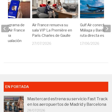
ue, programa de
Air France renueva su
Gulf Air conectará
ón de Air France
sala VIP La Première en
Málaga y Baréin co
nza una
París-Charles de Gaulle
ruta directa este 
de igualación
27/07/2026
17/06/2026
ría
26
EN PORTADA
Mastercard estrena su servicio Fast Track
en los aeropuertos de Madrid y Barcelona
28/07/2026