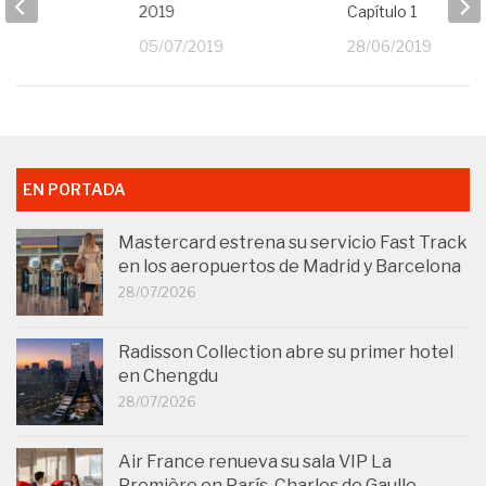
2019
Capítulo 1
19
05/07/2019
28/06/2019
EN PORTADA
Mastercard estrena su servicio Fast Track
en los aeropuertos de Madrid y Barcelona
28/07/2026
Radisson Collection abre su primer hotel
en Chengdu
28/07/2026
Air France renueva su sala VIP La
Première en París-Charles de Gaulle