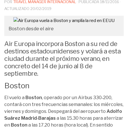
POR
TRAVEL MANAGER INTERNACIONAL
· PUBLICADA
18/11/2016
·
ACTUALIZADO
20/02/2019
Boston desde el aire
Air Europa incorpora Boston a su red de
destinos estadounidenses y volará a esta
ciudad durante el próximo verano, en
concreto del 14 de junio al 8 de
septiembre.
Boston
El vuelo a
Boston
, operado por un Airbus 330‐200,
contará con tres frecuencias semanales: los miércoles,
viernes y domingos. Despegará del aeropuerto
Adolfo
Suárez Madrid‐Barajas
a las 15.30 horas para aterrizar
en
Boston
a las 17.20 horas (hora local). En sentido