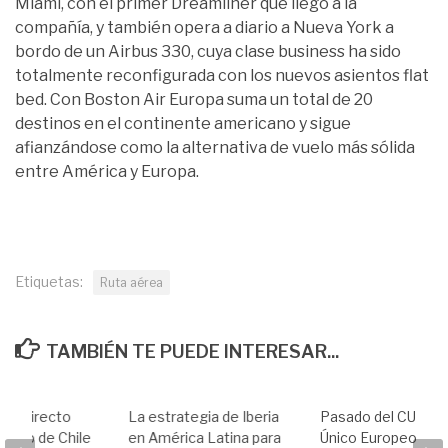
Miami, con el primer Dreamliner que llegó a la
compañía, y también opera a diario a Nueva York a
bordo de un Airbus 330, cuya clase business ha sido
totalmente reconfigurada con los nuevos asientos flat
bed. Con Boston Air Europa suma un total de 20
destinos en el continente americano y sigue
afianzándose como la alternativa de vuelo más sólida
entre América y Europa.
Etiquetas:
Ruta aérea
TAMBIÉN TE PUEDE INTERESAR...
elo directo
La estrategia de Iberia
Pasado del CUE (Ci
tiago de Chile
en América Latina para
Único Europeo) –