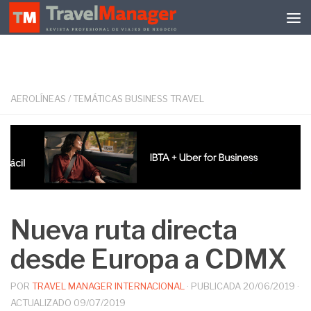
Debajo del contenido
AEROLÍNEAS
/
TEMÁTICAS BUSINESS TRAVEL
Nueva ruta directa
desde Europa a CDMX
POR
TRAVEL MANAGER INTERNACIONAL
· PUBLICADA
20/06/2019
·
ACTUALIZADO
09/07/2019