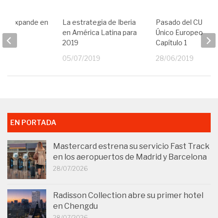
a se expande en
La estrategia de Iberia
Pasado del CUE (Ci
rica
en América Latina para
Único Europeo) –
2019
Capítulo 1
19
05/07/2019
28/06/2019
EN PORTADA
Mastercard estrena su servicio Fast Track
en los aeropuertos de Madrid y Barcelona
28/07/2026
Radisson Collection abre su primer hotel
en Chengdu
28/07/2026