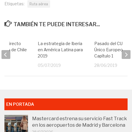
Etiquetas:
Ruta aérea
TAMBIÉN TE PUEDE INTERESAR...
elo directo
La estrategia de Iberia
Pasado del CUE (Ci
tiago de Chile
en América Latina para
Único Europeo) –
2019
Capítulo 1
19
05/07/2019
28/06/2019
EN PORTADA
Mastercard estrena su servicio Fast Track
en los aeropuertos de Madrid y Barcelona