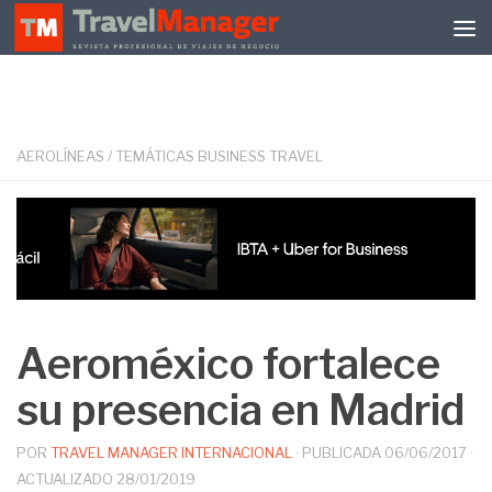
Debajo del contenido
AEROLÍNEAS
/
TEMÁTICAS BUSINESS TRAVEL
Aeroméxico fortalece
su presencia en Madrid
POR
TRAVEL MANAGER INTERNACIONAL
· PUBLICADA
06/06/2017
·
ACTUALIZADO
28/01/2019