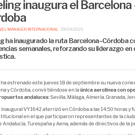
ling inaugura el Barcelona
rdoba
VEL MANAGER INTERNACIONAL
·
19/09/2025
ng ha inaugurado la ruta Barcelona–Córdoba c
encias semanales, reforzando su liderazgo en 
tica.
 ha estrenado este jueves 18 de septiembre su nueva cone
na y Córdoba, convirtiéndose en la
única aerolínea con op
eropuertos andaluces
: Sevilla, Málaga, Almería, Granada, Je
o inaugural VY1642 aterrizó en Córdoba a las 14:50 horas y f
stitucional en el que participaron representantes de la ciudad
e Andalucía, Turespaña y Aena, además de directivos de la p