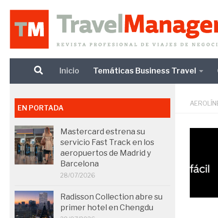
Debajo del contenido
Inicio
Temáticas Business Travel
AEROLÍN
EN PORTADA
Mastercard estrena su
servicio Fast Track en los
aeropuertos de Madrid y
Barcelona
28/07/2026
Radisson Collection abre su
primer hotel en Chengdu