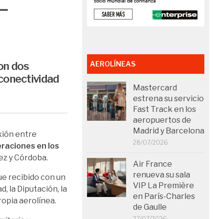
 –
on dos
AEROLÍNEAS
conectividad
Mastercard
estrena su servicio
Fast Track en los
aeropuertos de
Madrid y Barcelona
xión entre
28/07/2026
eraciones en los
rez y Córdoba.
Air France
renueva su sala
ue recibido con un
VIP La Première
, la Diputación, la
en París-Charles
ropia aerolínea.
de Gaulle
27/07/2026