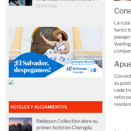
22/04/2026
Cone
La ruta
tanto l
pasajer
Vueling
compart
Apue
Con est
su posi
cada tr
reforza
residen
HOTELES Y ALOJAMIENTOS
Radisson Collection abre su
primer hotel en Chengdu