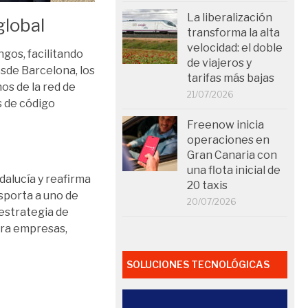
La liberalización
global
transforma la alta
velocidad: el doble
ngos, facilitando
de viajeros y
sde Barcelona, los
tarifas más bajas
os de la red de
21/07/2026
s de código
Freenow inicia
operaciones en
Gran Canaria con
una flota inicial de
dalucía y reafirma
20 taxis
sporta a uno de
20/07/2026
estrategia de
ara empresas,
SOLUCIONES TECNOLÓGICAS