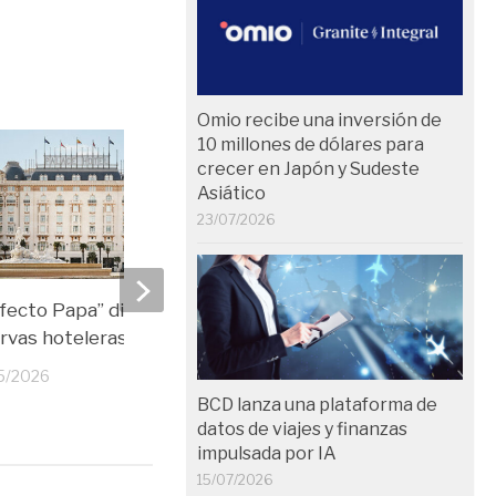
Omio recibe una inversión de
10 millones de dólares para
crecer en Japón y Sudeste
Asiático
23/07/2026
efecto Papa” dispara las
Singapore Airlines lanz
rvas hoteleras en España
a Madrid vía Barcelona 
octubre de 2026
5/2026
15/05/2026
BCD lanza una plataforma de
datos de viajes y finanzas
impulsada por IA
15/07/2026