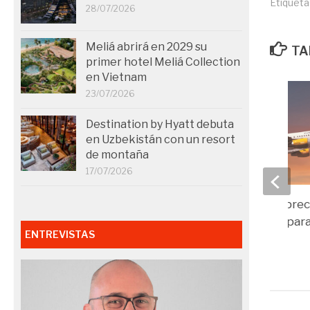
Etiqueta
28/07/2026
Meliá abrirá en 2029 su
TA
primer hotel Meliá Collection
en Vietnam
23/07/2026
Destination by Hyatt debuta
en Uzbekistán con un resort
de montaña
17/07/2026
Vueling garantiza prec
operativa estable par
ENTREVISTAS
verano
07/05/2026