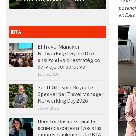
“Con es
potenci
en Barc
IBTA
El Travel Manager
Networking Day de IBTA
analiza el valor estratégico
del viaje corporativo
12/06/2026
Scott Gillespie, Keynote
Speaker del Travel Manager
Networking Day 2026
23/04/2026
Uber for Business facilita
acuerdos corporativos a las
empresas miembro de IBTA