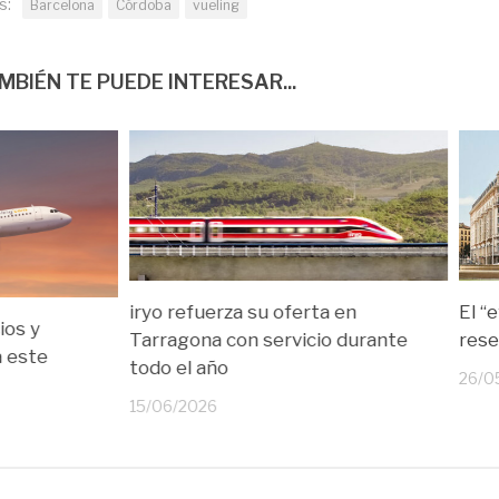
s:
Barcelona
Córdoba
vueling
MBIÉN TE PUEDE INTERESAR...
iryo refuerza su oferta en
El “
ios y
Tarragona con servicio durante
rese
a este
todo el año
26/0
15/06/2026