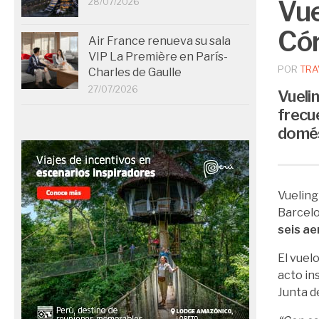
Vue
28/07/2026
Có
Air France renueva su sala
VIP La Première en París-
POR
TRA
Charles de Gaulle
27/07/2026
Vueli
frecu
domés
Vueling
Barcelo
seis a
El vuel
acto in
Junta d