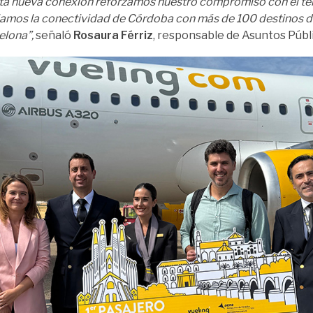
ta nueva conexión reforzamos nuestro compromiso con el terr
amos la conectividad de Córdoba con más de 100 destinos d
elona”,
señaló
Rosaura Férriz
, responsable de Asuntos Públi