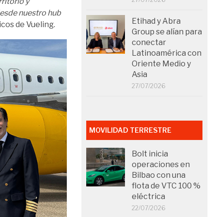
itorio y
esde nuestro hub
Etihad y Abra
cos de Vueling.
Group se alían para
conectar
Latinoamérica con
Oriente Medio y
Asia
27/07/2026
MOVILIDAD TERRESTRE
Bolt inicia
operaciones en
Bilbao con una
flota de VTC 100 %
eléctrica
22/07/2026