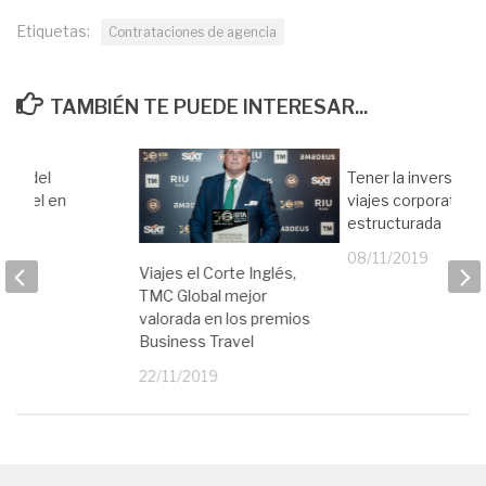
Etiquetas:
Contrataciones de agencia
TAMBIÉN TE PUEDE INTERESAR...
res del
Tener la inversión 
Travel en
viajes corporativos
estructurada
19
08/11/2019
Viajes el Corte Inglés,
TMC Global mejor
valorada en los premios
Business Travel
22/11/2019