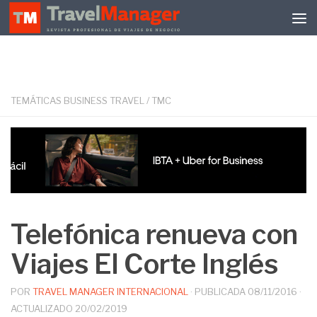
Debajo del contenido
TEMÁTICAS BUSINESS TRAVEL
/
TMC
Telefónica renueva con
Viajes El Corte Inglés
POR
TRAVEL MANAGER INTERNACIONAL
· PUBLICADA
08/11/2016
·
ACTUALIZADO
20/02/2019