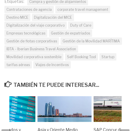
Empresas tecnológicas
Gestión de expatriados
Gestión de flotas corporativas
Gestión de la Movilidad MARÍTIMA
IBTA - Iberian Business Travel Association
Movilidad corporativa sostenible
Self Booking Tool
Startup
tarifas aéreas
Viajes de Incentivos
TAMBIÉN TE PUEDE INTERESAR...
atrapados y
Asia y Oriente Medio
SAP Concur digitali
queadas: la
lideran las caídas de la
gestión de viajes y
e pone a prueba
demanda turística para
gastos de Renfe
vel Managers
este verano
19/03/2026
26
08/06/2026