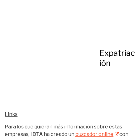
Expatriac
ión
Links
Para los que quieran más información sobre estas
empresas,
IBTA
ha creado un
buscador online
con
mucha información de todos los proveedores
acreditados con el distintivo de confianza.
REDACCIÓN TRAVEL MANAGER ESPAÑA