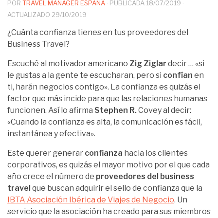
POR
TRAVEL MANAGER ESPAÑA
· PUBLICADA
18/07/2019
·
ACTUALIZADO
29/10/2019
¿Cuánta confianza tienes en tus proveedores del
Business Travel?
Escuché al motivador americano
Zig Ziglar
decir … «si
le gustas a la gente te escucharan, pero si
confían
en
ti, harán negocios contigo». La confianza es quizás el
factor que más incide para que las relaciones humanas
funcionen. Así lo afirma
Stephen R.
Covey al decir:
«Cuando la confianza es alta, la comunicación es fácil,
instantánea y efectiva».
Este querer generar
confianza
hacia los clientes
corporativos, es quizás el mayor motivo por el que cada
año crece el número de
proveedores del business
travel
que buscan adquirir el sello de confianza que la
IBTA Asociación Ibérica de Viajes de Negocio
. Un
servicio que la asociación ha creado para sus miembros