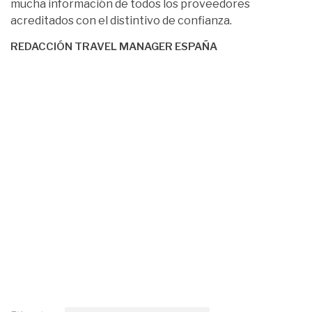
Etiquetas:
Compra y gestión de alojamientos
Contrataciones de agencia
corporate travel management
Destino MICE
Digitalización del MICE
Digitalización del viaje corporativo
Duty of Care