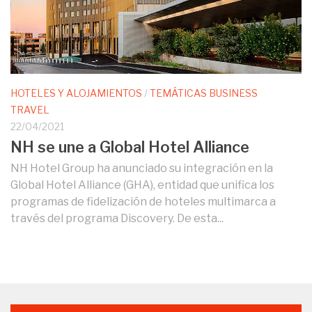
HOTELES Y ALOJAMIENTOS
/
TEMÁTICAS BUSINESS
TRAVEL
22/04/2021
NH se une a Global Hotel Alliance
NH Hotel Group ha anunciado su integración en la
Global Hotel Alliance (GHA), entidad que unifica los
programas de fidelización de hoteles multimarca a
través del programa Discovery. De esta...