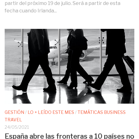
partir del próximo 19 de julio. Será a partir de esta
fecha cuando Irlanda...
GESTIÓN
/
LO + LEÍDO ESTE MES
/
TEMÁTICAS BUSINESS
TRAVEL
24/05/2021
España abre las fronteras a 10 países no