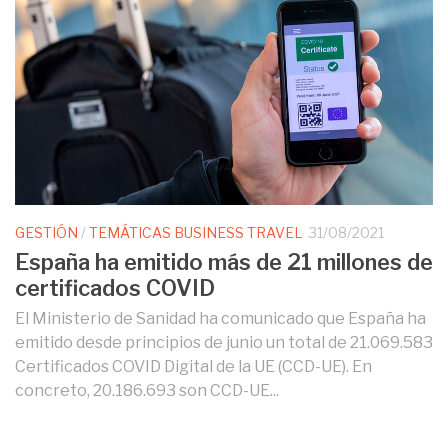
GESTIÓN
/
TEMÁTICAS BUSINESS TRAVEL
31/08/2021
España ha emitido más de 21 millones de
certificados COVID
El Ministerio de Sanidad ha comunicado que España ha
emitido desde principios de junio un total de 21.069.583
Certificados COVID Digital de la UE (CCD-UE). En
concreto, 20.186.693 son CCD-UE...