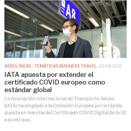
AEROLÍNEAS
/
TEMÁTICAS BUSINESS TRAVEL
30/08/2021
IATA apuesta por extender el
certificado COVID europeo como
estándar global
La Asociación Internacional de Transporte Aéreo
(IATA) ha elogiado a la Comisión Europea por la rápida
puesta en marcha del Certificado COVID Digital de la UE
a la vez que...