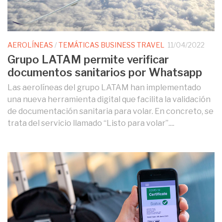
AEROLÍNEAS
/
TEMÁTICAS BUSINESS TRAVEL
11/04/2022
Grupo LATAM permite verificar
documentos sanitarios por Whatsapp
Las aerolíneas del grupo LATAM han implementado
una nueva herramienta digital que facilita la validación
de documentación sanitaria para volar. En concreto, se
trata del servicio llamado “Listo para volar”....