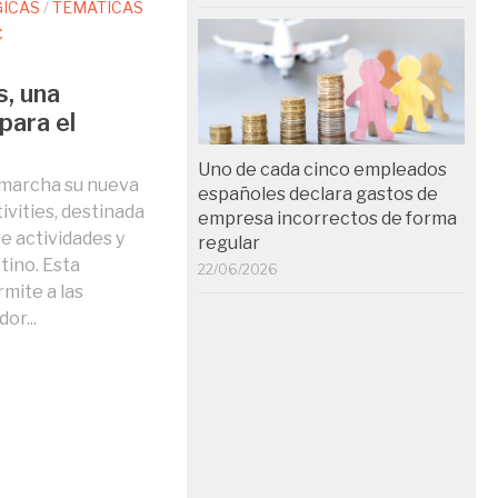
GICAS
/
TEMÁTICAS
C
s, una
para el
Uno de cada cinco empleados
 marcha su nueva
españoles declara gastos de
vities, destinada
empresa incorrectos de forma
de actividades y
regular
tino. Esta
22/06/2026
mite a las
or...