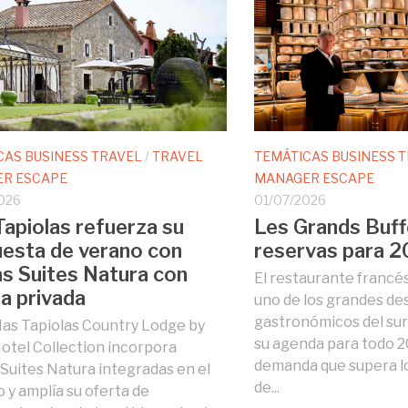
CAS BUSINESS TRAVEL
/
TRAVEL
TEMÁTICAS BUSINESS 
R ESCAPE
MANAGER ESCAPE
026
01/07/2026
apiolas refuerza su
Les Grands Buff
esta de verano con
reservas para 
s Suites Natura con
El restaurante francé
na privada
uno de los grandes de
gastronómicos del sur
as Tapiolas Country Lodge by
su agenda para todo 2
Hotel Collection incorpora
demanda que supera lo
Suites Natura integradas en el
de...
 y amplía su oferta de