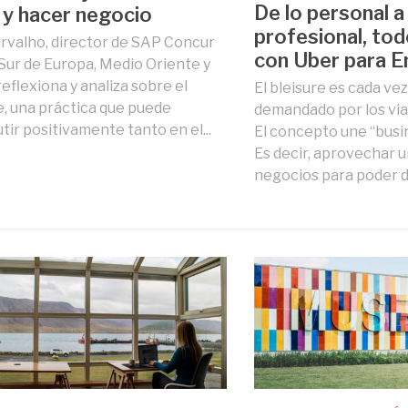
De lo personal a
r y hacer negocio
profesional, to
rvalho, director de SAP Concur
con Uber para 
 Sur de Europa, Medio Oriente y
reflexiona y analiza sobre el
El bleisure es cada vez
e, una práctica que puede
demandado por los via
tir positivamente tanto en el...
El concepto une “busin
Es decir, aprovechar u
negocios para poder dis