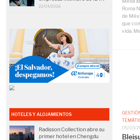
Meliá a
22/04/2026
Roma No
de Méxi
que com
vida. Me
GESTIÓ
HOTELES Y ALOJAMIENTOS
TEMÁTI
05/03/2
Radisson Collection abre su
Bleis
primer hotel en Chengdu