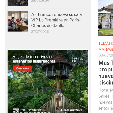
28/07/2026
Air France renueva su sala
VIP La Première en París-
Charles de Gaulle
27/07/2026
TEMÁTI
MANAGE
03/07/2
Mas T
propu
nueva
pisci
Hotel M
Sallés 
nuevas 
entorno