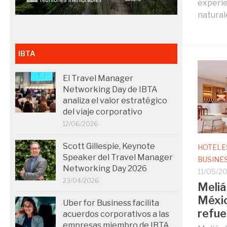
experie
naturale
IBTA
El Travel Manager
Networking Day de IBTA
analiza el valor estratégico
del viaje corporativo
12/06/2026
Scott Gillespie, Keynote
HOTELE
Speaker del Travel Manager
BUSINE
Networking Day 2026
11/05/2
23/04/2026
Meliá
Méxic
Uber for Business facilita
refue
acuerdos corporativos a las
empresas miembro de IBTA