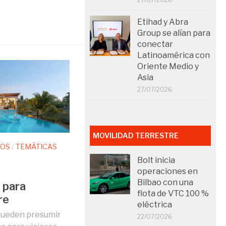
Etihad y Abra
Group se alían para
conectar
Latinoamérica con
Oriente Medio y
Asia
27/07/2026
MOVILIDAD TERRESTRE
TOS
/
TEMÁTICAS
Bolt inicia
operaciones en
Bilbao con una
 para
flota de VTC 100 %
re
eléctrica
 pueden presumir
22/07/2026