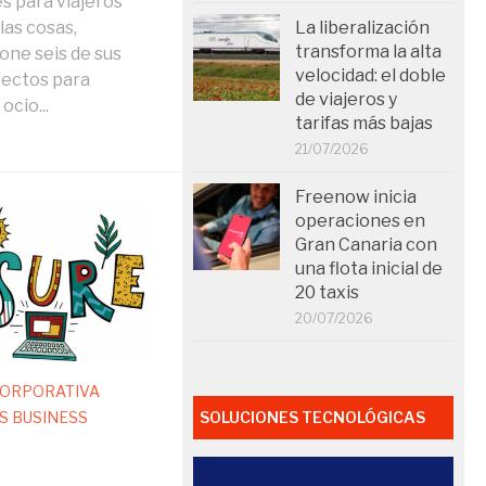
s para viajeros
 las cosas,
La liberalización
transforma la alta
ne seis de sus
velocidad: el doble
fectos para
de viajeros y
cio...
tarifas más bajas
21/07/2026
Freenow inicia
operaciones en
Gran Canaria con
una flota inicial de
20 taxis
20/07/2026
CORPORATIVA
SOLUCIONES TECNOLÓGICAS
S BUSINESS