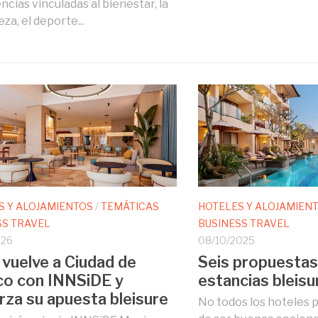
ncias vinculadas al bienestar, la
za, el deporte...
S Y ALOJAMIENTOS
/
TEMÁTICAS
HOTELES Y ALOJAMIEN
SS TRAVEL
BUSINESS TRAVEL
026
08/10/2025
 vuelve a Ciudad de
Seis propuestas
o con INNSiDE y
estancias bleisu
rza su apuesta bleisure
No todos los hoteles