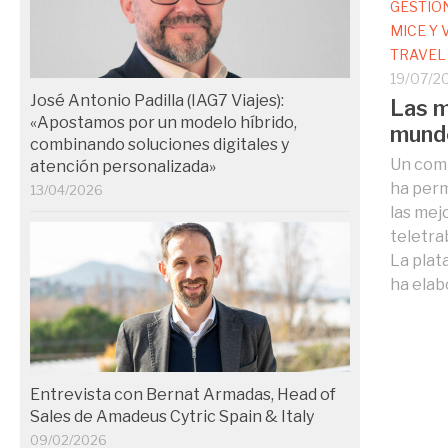
GESTIÓ
MICE Y
TRAVEL
19/07/2
José Antonio Padilla (IAG7 Viajes):
Las m
«Apostamos por un modelo híbrido,
mundo
combinando soluciones digitales y
Un comp
atención personalizada»
ha perm
13/04/2026
las mej
teletra
La plat
ha elab
Entrevista con Bernat Armadas, Head of
Sales de Amadeus Cytric Spain & Italy
09/02/2026