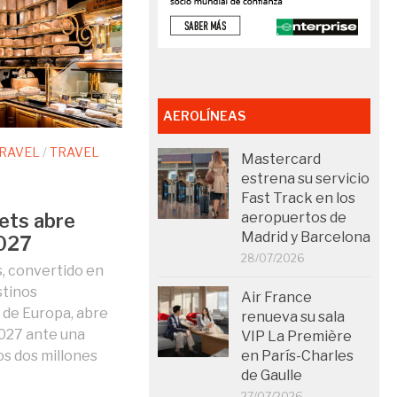
AEROLÍNEAS
TRAVEL
/
TRAVEL
Mastercard
estrena su servicio
Fast Track en los
ets abre
aeropuertos de
Madrid y Barcelona
2027
28/07/2026
s, convertido en
stinos
Air France
 de Europa, abre
renueva su sala
027 ante una
VIP La Première
s dos millones
en París-Charles
de Gaulle
27/07/2026