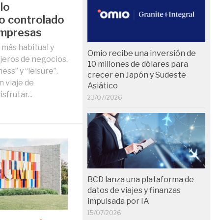
 lo
do controlado
Empresas
 más habitual y
Omio recibe una inversión de
jeros de negocios.
10 millones de dólares para
ess” y “leisure”.
crecer en Japón y Sudeste
n viaje de
Asiático
frutar...
23/07/2026
BCD lanza una plataforma de
datos de viajes y finanzas
impulsada por IA
15/07/2026