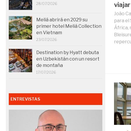
viaja
28/07/2026
João Ca
Meliá abrirá en 2029 su
para el
primer hotel Meliá Collection
África, 
en Vietnam
Bleisur
23/07/2026
repercu
Destination by Hyatt debuta
en Uzbekistán con un resort
de montaña
17/07/2026
ENTREVISTAS