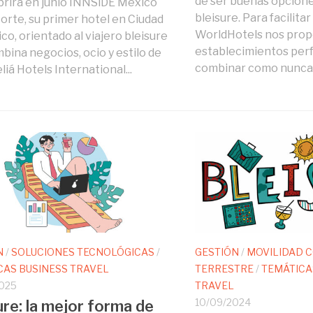
de ser buenas opcione
brirá en junio INNSiDE Mexico
bleisure. Para facilitar
rte, su primer hotel en Ciudad
WorldHotels nos propo
co, orientado al viajero bleisure
establecimientos per
bina negocios, ocio y estilo de
combinar como nunca o
liá Hotels International...
N
/
SOLUCIONES TECNOLÓGICAS
/
GESTIÓN
/
MOVILIDAD 
CAS BUSINESS TRAVEL
TERRESTRE
/
TEMÁTICA
025
TRAVEL
10/09/2024
ure: la mejor forma de