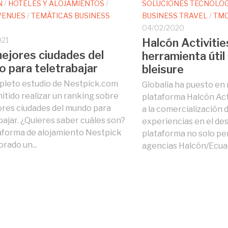
N
/
HOTELES Y ALOJAMIENTOS
/
SOLUCIONES TECNOLÓ
 VENUES
/
TEMÁTICAS BUSINESS
BUSINESS TRAVEL
/
TM
04/02/2020
021
Halcón Activitie
ejores ciudades del
herramienta útil 
 para teletrabajar
bleisure
leto estudio de Nestpick.com
Globalia ha puesto en
itido realizar un ranking sobre
plataforma Halcón Acti
ores ciudades del mundo para
a la comercialización 
bajar. ¿Quieres saber cuáles son?
experiencias en el des
aforma de alojamiento Nestpick
plataforma no solo per
orado un...
agencias Halcón/Ecuad