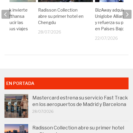
 Bank invierte
Radisson Collection
BizAway adquiere
on Lufthansa
abre su primer hotel en
Uniglobe Alliance T
a reducir las
Chengdu
y refuerza su prese
 de sus viajes
en Países Bajos
28/07/2026
io
22/07/2026
26
EN PORTADA
Mastercard estrena su servicio Fast Track
en los aeropuertos de Madrid y Barcelona
28/07/2026
Radisson Collection abre su primer hotel