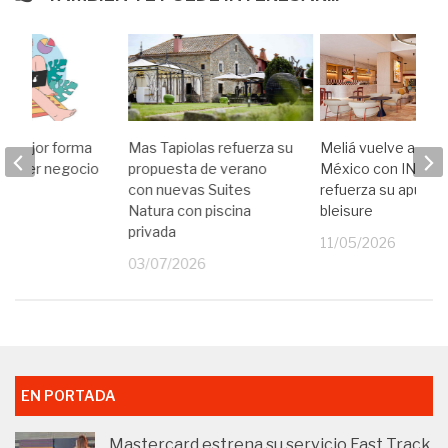
 la mejor forma
Mas Tapiolas refuerza su
Meliá vuelve a Ciu
 y hacer negocio
propuesta de verano
México con INNSiD
con nuevas Suites
refuerza su apuest
25
Natura con piscina
bleisure
privada
11/05/2026
03/07/2026
EN PORTADA
Mastercard estrena su servicio Fast Track