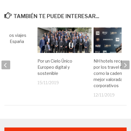
TAMBIÉN TE PUEDE INTERESAR...
de los viajes
io en España
19
Por un Cielo Único
NH hotels reconoc
Europeo digital y
por los travel man
sostenible
como la cadena ho
mejor valorada en v
15/11/2019
corporativos
12/11/2019