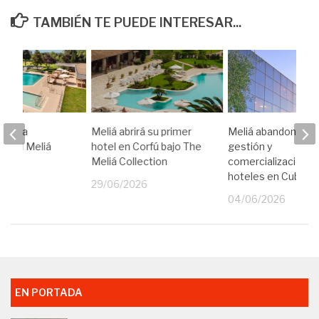
TAMBIÉN TE PUEDE INTERESAR...
mina la
Meliá abrirá su primer
Meliá abandona la
n del Meliá
hotel en Corfú bajo The
gestión y
Meliá Collection
comercialización d
hoteles en Cuba
26
29/06/2026
04/06/2026
EN PORTADA