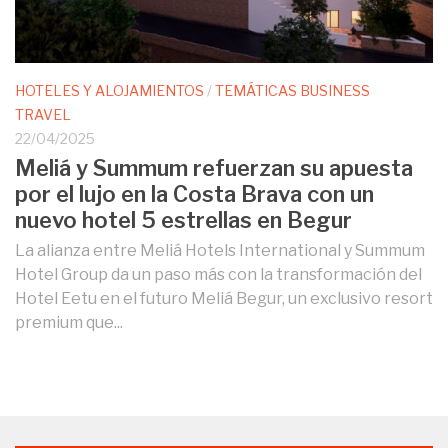
HOTELES Y ALOJAMIENTOS
/
TEMÁTICAS BUSINESS
TRAVEL
22/04/2025
Meliá y Summum refuerzan su apuesta
por el lujo en la Costa Brava con un
nuevo hotel 5 estrellas en Begur
La alianza entre Meliá Hotels International y Summum
Hotel Group da un paso más con la transformación del
Hotel Eetu en el futuro Meliá Begur, un exclusivo resort
premium que...