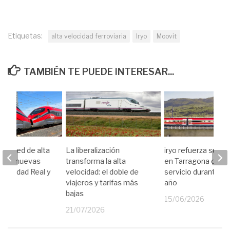
Etiquetas:
alta velocidad ferroviaria
Iryo
Moovit
TAMBIÉN TE PUEDE INTERESAR...
a su red de alta
La liberalización
iryo refuerza su ofe
d con nuevas
transforma la alta
en Tarragona con
n Ciudad Real y
velocidad: el doble de
servicio durante to
no
viajeros y tarifas más
año
bajas
26
15/06/2026
21/07/2026