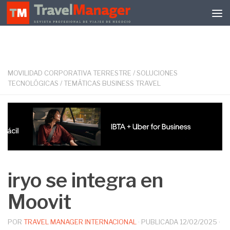
Debajo del contenido
MOVILIDAD CORPORATIVA TERRESTRE
/
SOLUCIONES
TECNOLÓGICAS
/
TEMÁTICAS BUSINESS TRAVEL
iryo se integra en
Moovit
POR
TRAVEL MANAGER INTERNACIONAL
· PUBLICADA
12/02/2025
·