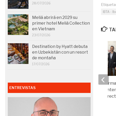
28/07/2026
Etiqueta
IBTA - Ib
Meliá abrirá en 2029 su
primer hotel Meliá Collection
en Vietnam
TA
23/07/2026
Destination by Hyatt debuta
en Uzbekistán con un resort
de montaña
17/07/2026
Primera jornada forma
ENTREVISTAS
desplazamientos inter
a empresarios y direct
tarraconenses
07/11/2019