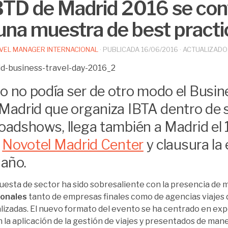
BTD de Madrid 2016 se con
una muestra de best practi
VEL MANAGER INTERNACIONAL
· PUBLICADA
16/06/2016
· ACTUALIZAD
 no podía ser de otro modo el Busin
Madrid que organiza IBTA dentro de 
oadshows, llega también a Madrid el 1
l
Novotel Madrid Center
y clausura la 
 año.
uesta de sector ha sido sobresaliente con la presencia de 
ionales
tanto de empresas finales como de agencias viajes
lizadas. El nuevo formato del evento se ha centrado en ex
n la aplicación de la gestión de viajes y presentados de ma