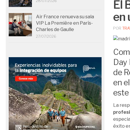
El 
28/07/2026
en 
Air France renueva su sala
VIP La Première en París-
POR
TRA
Charles de Gaulle
27/07/2026
Como
Day 
de R
en e
este
La resp
profes
especia
éxito e