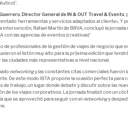
utico)”.
 Guerrero
,
Director General de IN & OUT Travel & Events
,
ventado: herramientas y servicios adaptados al cliente». Y po
 intervención, Rafael Martín de BBVA, concluyó la jornada 
A con las agencias de eventos (creativas)”
co de profesionales de la gestión de viajes de negocio que 
usieron el listón muy alto para la próxima edición que tend
r las ciudades más representativas a nivel nacional.
mado
networking
y las constantes citas comerciales fueron l
te. De este modo IBTA propone la ocasión perfecta para c
s de trabajo, un lugar donde debatir y discutir sobre las nu
ión de los viajes corporativos. La jornada finalizó con un cóc
a que se aprovechó para seguir con el
networking
y despedi
ne.