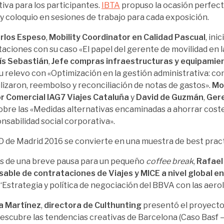
tiva para los participantes.
IBTA
propuso la ocasión perfec
y coloquio en sesiones de trabajo para cada exposición.
arlos Espeso
,
Mobility Coordinator en Calidad Pascual
, ini
aciones con su caso «El papel del gerente de movilidad en l
ís Sebastián
,
Jefe compras infraestructuras y equipami
su relevo con «Optimización en la gestión administrativa: con
lizaron, reembolso y reconciliación de notas de gastos».
Mo
r Comercial IAG7 Viajes Cataluña
y
David de Guzmán
,
Gere
obre las «Medidas alternativas encaminadas a ahorrar coste
onsabilidad social corporativa».
s de una breve pausa para un pequeño
coffee break
,
Rafael
able de contrataciones de Viajes y MICE a nivel global e
 “Estrategia y política de negociación del BBVA con las aerol
a Martínez
,
directora de Culthunting
presentó el proyecto
 descubre las tendencias creativas de Barcelona (Caso Basf 