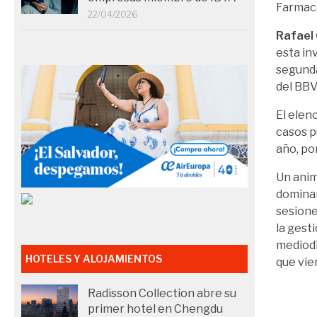
Farmacé
22/04/2026
Rafael
esta in
segunda
del BBV
El elen
casos p
año, po
Un ani
dominan
sesione
la gest
mediodí
HOTELES Y ALOJAMIENTOS
que vie
Radisson Collection abre su
primer hotel en Chengdu