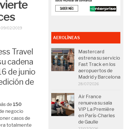
vierte
ces
O
09/02/2019
AEROLÍNEAS
ess Travel
Mastercard
estrena su servicio
su cadena
Fast Track en los
6 de junio
aeropuertos de
Madrid y Barcelona
edición de
28/07/2026
Air France
renueva su sala
más de
150
VIP La Première
 de negocio
en París-Charles
poner casos de
de Gaulle
nera totalmente
27/07/2026