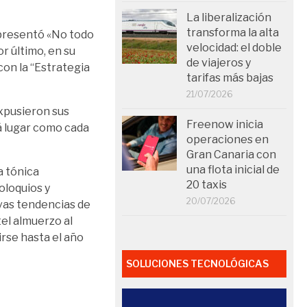
La liberalización
transforma la alta
 presentó «No todo
velocidad: el doble
r último, en su
de viajeros y
con la “Estrategia
tarifas más bajas
21/07/2026
expusieron sus
Freenow inicia
rá lugar como cada
operaciones en
Gran Canaria con
una flota inicial de
a tónica
20 taxis
oloquios y
20/07/2026
evas tendencias de
tel almuerzo al
rse hasta el año
SOLUCIONES TECNOLÓGICAS