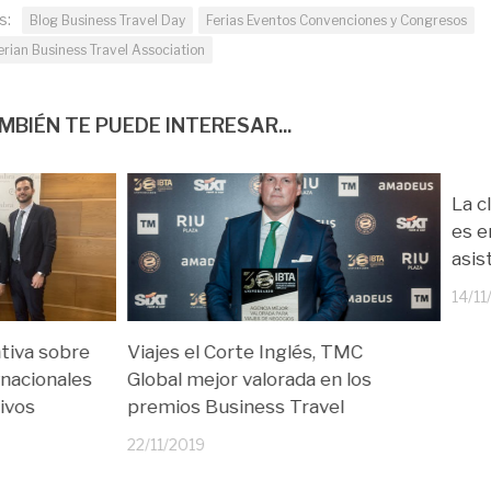
s:
Blog Business Travel Day
Ferias Eventos Convenciones y Congresos
erian Business Travel Association
MBIÉN TE PUEDE INTERESAR...
La c
es e
asis
14/11
tiva sobre
Viajes el Corte Inglés, TMC
nacionales
Global mejor valorada en los
ivos
premios Business Travel
22/11/2019