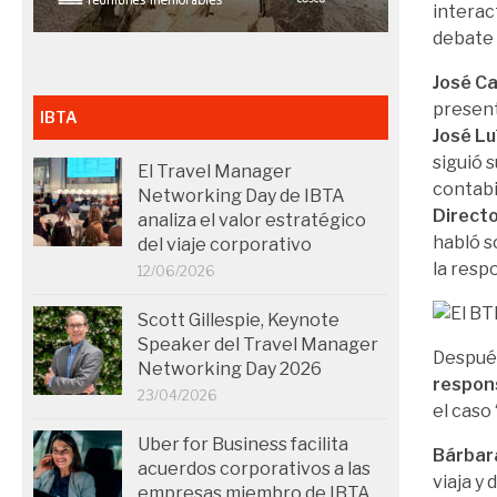
interac
debate 
José C
present
IBTA
José Lu
siguió 
El Travel Manager
contabi
Networking Day de IBTA
Directo
analiza el valor estratégico
habló s
del viaje corporativo
la resp
12/06/2026
Scott Gillespie, Keynote
Speaker del Travel Manager
Despué
Networking Day 2026
respons
23/04/2026
el caso
Uber for Business facilita
Bárbar
acuerdos corporativos a las
viaja y
empresas miembro de IBTA