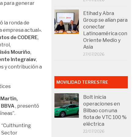
ta para generar
Etihad y Abra
Group se alían para
ció la ronda de
conectar
a empresa actual».
Latinoamérica con
entos de CODERE
,
Oriente Medio y
trol,
Asia
isés Mouriño
,
27/07/2026
nte Integraiav
,
s y contribución a
MOVILIDAD TERRESTRE
Bolt inicia
 Martín,
operaciones en
n BBVA
, presentó
Bilbao con una
íneas”.
flota de VTC 100 %
eléctrica
 “Culthunting
22/07/2026
– Sector