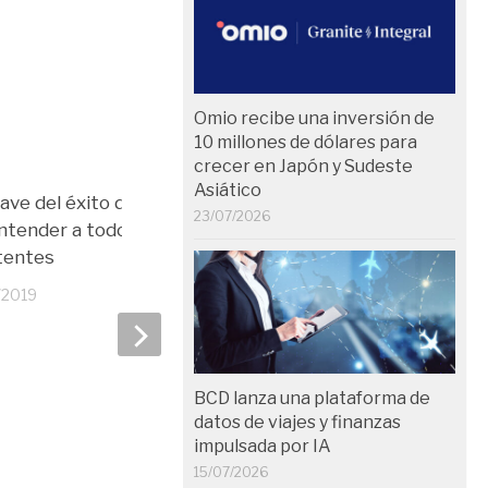
Omio recibe una inversión de
10 millones de dólares para
crecer en Japón y Sudeste
Asiático
lave del éxito de un evento
23/07/2026
ntender a todos los
tentes
/2019
NH hotels reconocida p
travel managers como 
BCD lanza una plataforma de
hotelera mejor valorada
datos de viajes y finanzas
corporativos
impulsada por IA
12/11/2019
15/07/2026