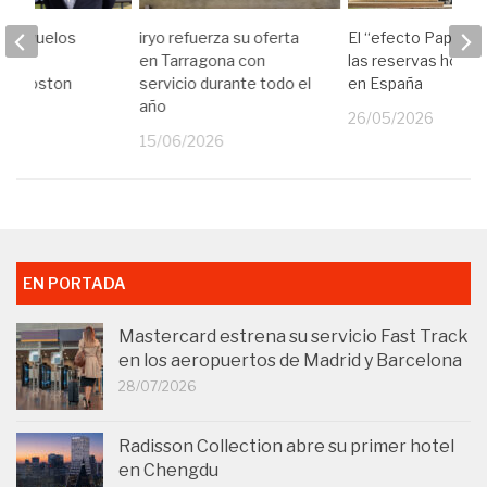
anza vuelos
iryo refuerza su oferta
El “efecto Papa” di
entre
en Tarragona con
las reservas hotel
a y Boston
servicio durante todo el
en España
año
26
26/05/2026
15/06/2026
EN PORTADA
Mastercard estrena su servicio Fast Track
en los aeropuertos de Madrid y Barcelona
28/07/2026
Radisson Collection abre su primer hotel
en Chengdu