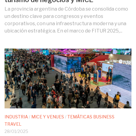
La provincia argentina de Córdoba se consolida como
un destino clave para congresos y eventos
corporativos, con una infraestructura moderna y una
ubicación estratégica. En el marco de FITUR 2025,...
INDUSTRIA
/
MICE Y VENUES
/
TEMÁTICAS BUSINESS
TRAVEL
28/01/2025