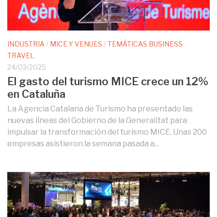
INDUSTRIA
/
MICE Y VENUES
/
TEMÁTICAS BUSINESS
TRAVEL
24/03/2025
El gasto del turismo MICE crece un 12%
en Cataluña
La Agencia Catalana de Turismo ha presentado las
nuevas líneas del Gobierno de la Generalitat para
impulsar la transformación del turismo MICE. Unas 200
empresas asistieron la semana pasada a...