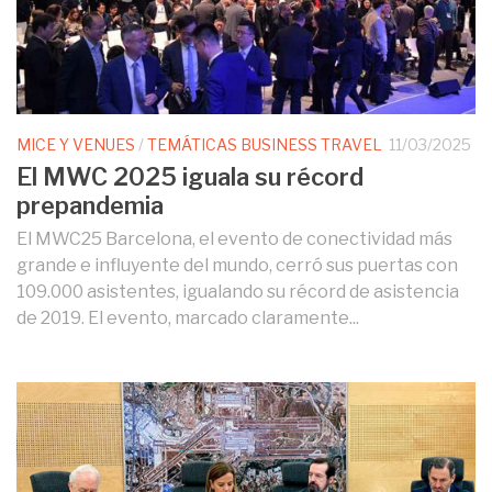
MICE Y VENUES
/
TEMÁTICAS BUSINESS TRAVEL
11/03/2025
El MWC 2025 iguala su récord
prepandemia
El MWC25 Barcelona, el evento de conectividad más
grande e influyente del mundo, cerró sus puertas con
109.000 asistentes, igualando su récord de asistencia
de 2019. El evento, marcado claramente...