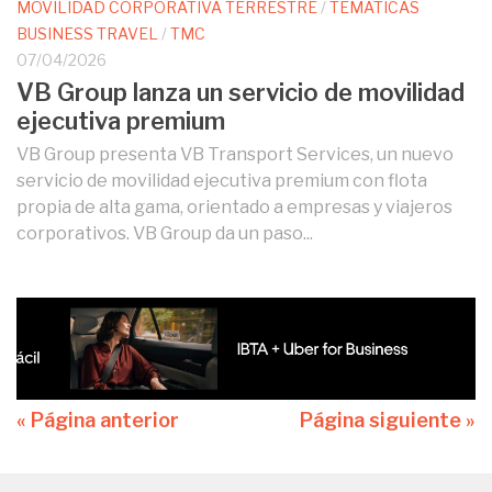
MOVILIDAD CORPORATIVA TERRESTRE
/
TEMÁTICAS
BUSINESS TRAVEL
/
TMC
07/04/2026
VB Group lanza un servicio de movilidad
ejecutiva premium
VB Group presenta VB Transport Services, un nuevo
servicio de movilidad ejecutiva premium con flota
propia de alta gama, orientado a empresas y viajeros
corporativos. VB Group da un paso...
« Página anterior
Página siguiente »