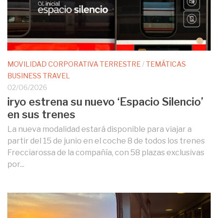
MOVILIDAD CORPORATIVA TERRESTRE
/
TEMÁTICAS
BUSINESS TRAVEL
02/06/2026
iryo estrena su nuevo ‘Espacio Silencio’
en sus trenes
La nueva modalidad estará disponible para viajar a
partir del 15 de junio en el coche 8 de todos los trenes
Frecciarossa de la compañía, con 58 plazas exclusivas
por...