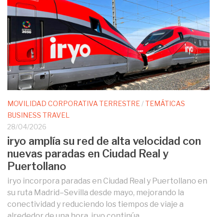
MOVILIDAD CORPORATIVA TERRESTRE
/
TEMÁTICAS
BUSINESS TRAVEL
28/04/2026
iryo amplía su red de alta velocidad con
nuevas paradas en Ciudad Real y
Puertollano
iryo incorpora paradas en Ciudad Real y Puertollano en
su ruta Madrid–Sevilla desde mayo, mejorando la
conectividad y reduciendo los tiempos de viaje a
alrededor de una hora. iryo continúa...