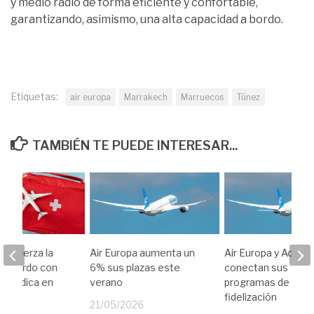
y medio radio de forma eficiente y confortable,
garantizando, asimismo, una alta capacidad a bordo.
Etiquetas:
air europa
Marrakech
Marruecos
Túnez
TAMBIÉN TE PUEDE INTERESAR...
 refuerza la
Air Europa aumenta un
Air Europa y Accor
 a bordo con
6% sus plazas este
conectan sus
a médica en
verano
programas de
al
fidelización
21/05/2026