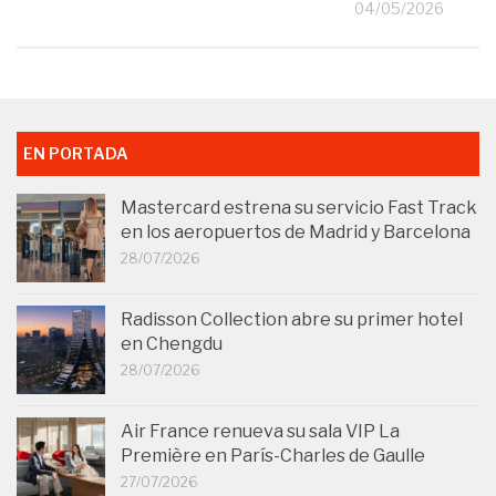
26
04/05/2026
EN PORTADA
Mastercard estrena su servicio Fast Track
en los aeropuertos de Madrid y Barcelona
28/07/2026
Radisson Collection abre su primer hotel
en Chengdu
28/07/2026
Air France renueva su sala VIP La
Première en París-Charles de Gaulle
27/07/2026