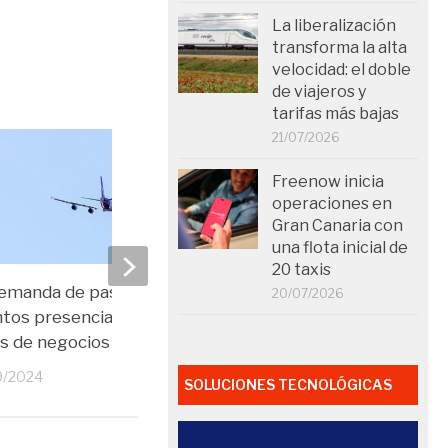
La liberalización
transforma la alta
velocidad: el doble
de viajeros y
tarifas más bajas
21/07/2026
Freenow inicia
operaciones en
Gran Canaria con
una flota inicial de
20 taxis
emanda de pasajeros y
Las tarifas aéreas se 
20/07/2026
tos presenciales impulsa los
en 2024
es de negocios
14/12/2023
9/2024
SOLUCIONES TECNOLÓGICAS