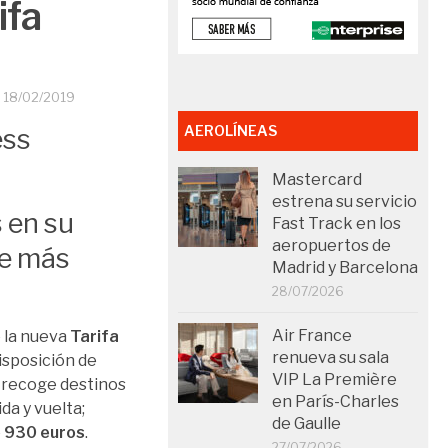
ifa
O
18/02/2019
AEROLÍNEAS
Mastercard
estrena su servicio
s en su
Fast Track en los
aeropuertos de
me más
Madrid y Barcelona
28/07/2026
Air France
e la nueva
Tarifa
renueva su sala
disposición de
VIP La Première
a recoge destinos
en París-Charles
da y vuelta;
de Gaulle
e
930 euros
.
27/07/2026