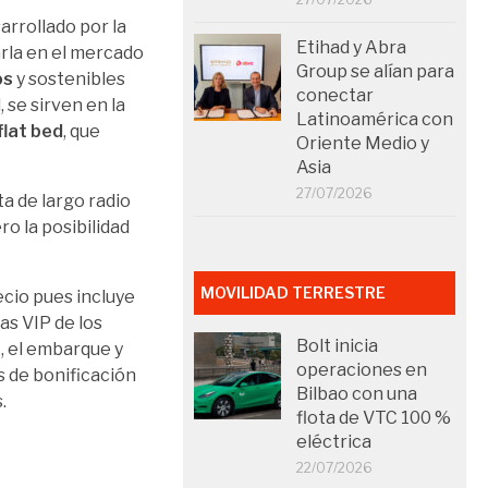
arrollado por la
Etihad y Abra
arla en el mercado
Group se alían para
os
y sostenibles
conectar
 se sirven en la
Latinoamérica con
flat bed
, que
Oriente Medio y
Asia
27/07/2026
ta de largo radio
ro la posibilidad
MOVILIDAD TERRESTRE
ecio pues incluye
as VIP de los
Bolt inicia
k, el embarque y
operaciones en
s de bonificación
Bilbao con una
.
flota de VTC 100 %
eléctrica
22/07/2026