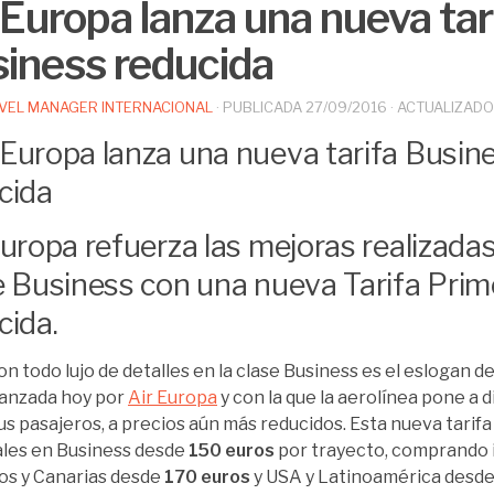
 Europa lanza una nueva tar
iness reducida
VEL MANAGER INTERNACIONAL
· PUBLICADA
27/09/2016
· ACTUALIZAD
Europa refuerza las mejoras realizada
e Business con una nueva Tarifa Pri
cida.
con todo lujo de detalles en la clase Business es el eslogan d
 lanzada hoy por
Air Europa
y con la que la aerolínea pone a 
us pasajeros, a precios aún más reducidos. Esta nueva tarif
les en Business desde
150 euros
por trayecto, comprando i
s y Canarias desde
170 euros
y USA y Latinoamérica desd