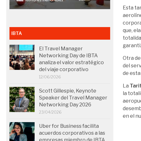
Esta ta
aerolín
corpora
que, el
IBTA
totalid
garanti
El Travel Manager
Networking Day de IBTA
Otra de 
analiza el valor estratégico
del serv
del viaje corporativo
de esta
12/06/2026
La
Tari
Scott Gillespie, Keynote
la tota
Speaker del Travel Manager
aeropue
Networking Day 2026
desemba
23/04/2026
en el n
Uber for Business facilita
acuerdos corporativos a las
empresas miembro de IBTA