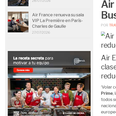
Air
28/07/2026
Bus
Air France renueva su sala
VIP La Première en París-
POR
TRA
Charles de Gaulle
27/07/2026
Air 
clas
redu
‘Volar 
Prime
,
todos s
naciona
europeo