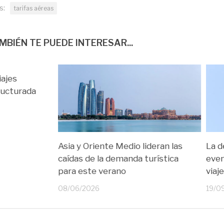
s:
tarifas aéreas
MBIÉN TE PUEDE INTERESAR...
iajes
ructurada
Asia y Oriente Medio lideran las
La d
caídas de la demanda turística
even
para este verano
viaj
08/06/2026
19/0