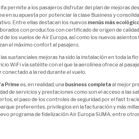
rifa permite a los pasajeros disfrutar del plan de mejoras des
ea en su apuesta por potenciar la clase Business y consolid
tivo. Entre ellas destacan los nuevos
menús más ecológic
aborados con productos con certificado de origen de calidad,
ad de los vuelos de Air Europa, así como los nuevos asientos
zan el máximo confort al pasajero.
las sustanciales mejoras ha sido la instalación en toda la flo
icio WiFi vía satélite con el que la aerolínea ofrece al pasaje
r conectado a la red durante el vuelo.
fa Prime
es, en realidad, una
business completa
al mejor pr
lidad de servicios y prestaciones como son el acceso a las sal
rtos, el paso de los controles de seguridad por el fast trac
rque preferentes, privilegios en la facturación y más milla
uevo programa de fidelización Air Europa SUMA, entre otros