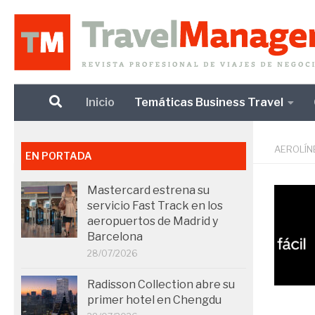
Debajo del contenido
Inicio
Temáticas Business Travel
AEROLÍN
EN PORTADA
Mastercard estrena su
servicio Fast Track en los
aeropuertos de Madrid y
Barcelona
28/07/2026
Radisson Collection abre su
primer hotel en Chengdu