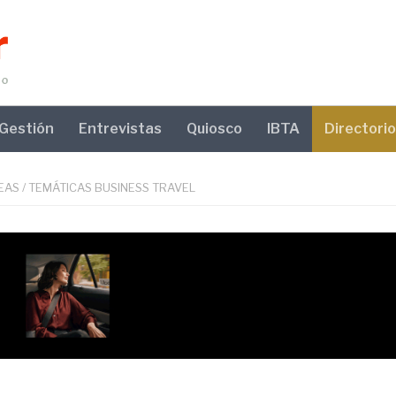
Gestión
Entrevistas
Quiosco
IBTA
Directorio
EAS
/
TEMÁTICAS BUSINESS TRAVEL