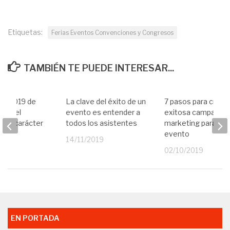
Etiquetas:
Ferias Eventos Convenciones y Congresos
TAMBIÉN TE PUEDE INTERESAR...
ETN2019 de
La clave del éxito de un
7 pasos para crear
Travel
evento es entender a
exitosa campaña d
ca su carácter
todos los asistentes
marketing para un
evento
19
14/11/2019
02/10/2019
EN PORTADA